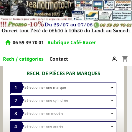
home
06 59 39 70 01
Rubrique Café-Racer
shopping_cart

Rech / catégories
Contact
RECH. DE PIÈCES PAR MARQUES
1
2
3
4