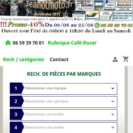
home
06 59 39 70 01
Rubrique Café-Racer
shopping_cart

Rech / catégories
Contact
RECH. DE PIÈCES PAR MARQUES
1
2
3
4