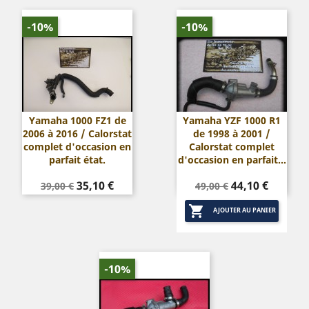
-10%
-10%
Yamaha 1000 FZ1 de
Yamaha YZF 1000 R1
2006 à 2016 / Calorstat
de 1998 à 2001 /
complet d'occasion en
Calorstat complet
parfait état.
d'occasion en parfait...
Prix
Prix
Prix
Prix
35,10 €
44,10 €
39,00 €
49,00 €
de
de

base
base
AJOUTER AU PANIER
-10%