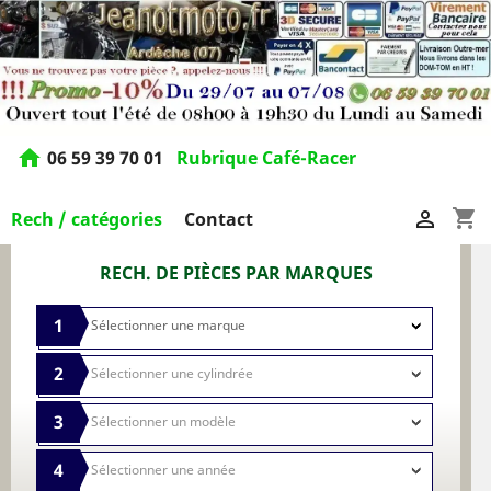
home
06 59 39 70 01
Rubrique Café-Racer
shopping_cart

Rech / catégories
Contact
RECH. DE PIÈCES PAR MARQUES
1
2
3
4