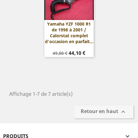
Yamaha YZF 1000 R1
de 1998 à 2001 /
Calorstat complet
d'occasion en parfait...
Prix
Prix
44,10 €
49,00 €
de
base
Affichage 1-7 de 7 article(s)
Retour en haut

PRODUITS
