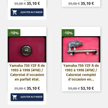
Prix
Prix
Prix
Prix
35,10 €
35,10 €
39,00 €
39,00 €
de
de

base
base
AJOUTER AU PANIER
-10%
-10%
Yamaha 750 YZF R de
Yamaha 750 YZF R de
1993 à 1998 (4FM) /
1993 à 1998 (4FM) /
Calorstat d'occasion
Calorstat complet
en parfait état.
d'occasion en...
Prix
Prix
Prix
Prix
35,10 €
53,10 €
39,00 €
59,00 €
de
de

base
base
AJOUTER AU PANIER