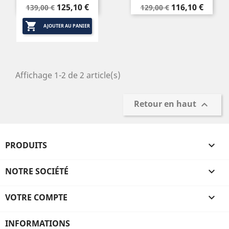
Prix
Prix
Prix
Prix
125,10 €
116,10 €
139,00 €
129,00 €
de
de

base
base
AJOUTER AU PANIER
Affichage 1-2 de 2 article(s)
Retour en haut

PRODUITS

NOTRE SOCIÉTÉ

VOTRE COMPTE

INFORMATIONS