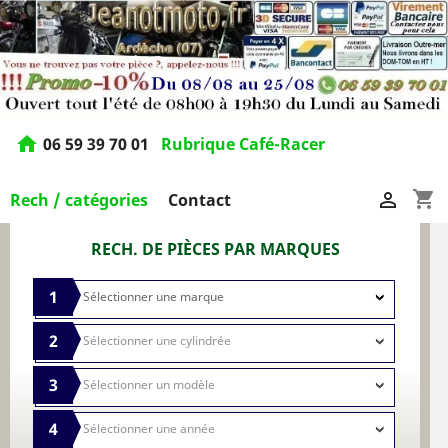
home
06 59 39 70 01
Rubrique Café-Racer
shopping_cart

Rech / catégories
Contact
RECH. DE PIÈCES PAR MARQUES
1
2
3
4