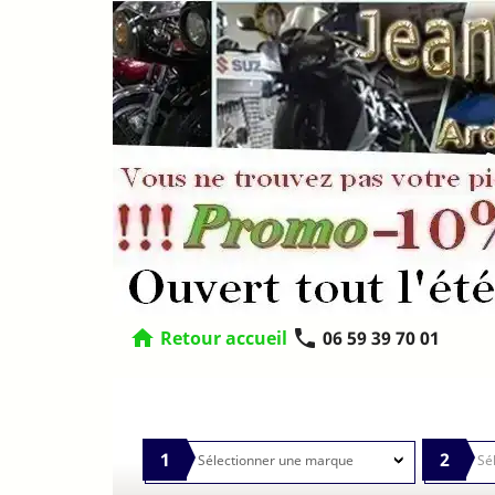
home
phone
Retour accueil
06 59 39 70 01
1
2