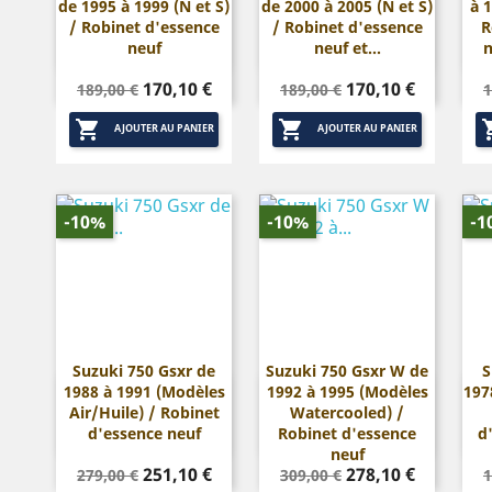
de 1995 à 1999 (N et S)
de 2000 à 2005 (N et S)
à 


Aperçu rapide
Aperçu rapide
/ Robinet d'essence
/ Robinet d'essence
R
neuf
neuf et...
n
Prix
Prix
Prix
Prix
P
170,10 €
170,10 €
189,00 €
189,00 €
1
de
de


base
base
AJOUTER AU PANIER
AJOUTER AU PANIER
-10%
-10%
-1
Suzuki 750 Gsxr de
Suzuki 750 Gsxr W de
S
1988 à 1991 (Modèles
1992 à 1995 (Modèles
197


Aperçu rapide
Aperçu rapide
Air/Huile) / Robinet
Watercooled) /
d'essence neuf
Robinet d'essence
d
neuf
Prix
Prix
Prix
Prix
P
251,10 €
278,10 €
279,00 €
309,00 €
1