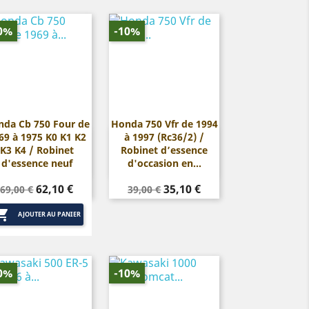
0%
-10%
da Cb 750 Four de
Honda 750 Vfr de 1994
69 à 1975 K0 K1 K2
à 1997 (Rc36/2) /


Aperçu rapide
Aperçu rapide
K3 K4 / Robinet
Robinet d’essence
d'essence neuf
d'occasion en...
Prix
Prix
Prix
Prix
62,10 €
35,10 €
69,00 €
39,00 €
de
de

base
base
AJOUTER AU PANIER
0%
-10%