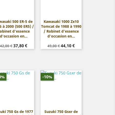
wasaki 500 ER-5 de
Kawasaki 1000 Zx10
6 à 2000 (500 ER5) /
Tomcat de 1988 à 1990


Aperçu rapide
Aperçu rapide
obinet d’essence
/ Robinet d’essence
d'occasion en...
d'occasion en...
Prix
Prix
Prix
Prix
37,80 €
44,10 €
42,00 €
49,00 €
de
de
base
base
0%
-10%
uki 750 Gs de 1977
Suzuki 750 Gsxr de