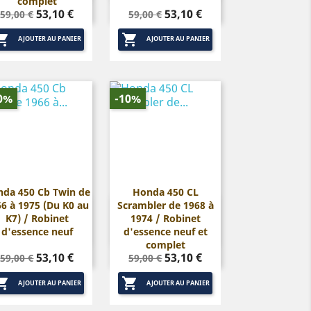
complet
Prix
Prix
Prix
Prix
53,10 €
53,10 €
59,00 €
59,00 €
de
de


base
base
AJOUTER AU PANIER
AJOUTER AU PANIER
0%
-10%
da 450 Cb Twin de
Honda 450 CL
6 à 1975 (Du K0 au
Scrambler de 1968 à


Aperçu rapide
Aperçu rapide
K7) / Robinet
1974 / Robinet
d'essence neuf
d'essence neuf et
complet
Prix
Prix
Prix
Prix
53,10 €
53,10 €
59,00 €
59,00 €
de
de


base
base
AJOUTER AU PANIER
AJOUTER AU PANIER