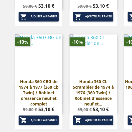
Prix
Prix
Prix
Prix
53,10 €
53,10 €
59,00 €
59,00 €
de
de


base
base
AJOUTER AU PANIER
AJOUTER AU PANIER
-10%
-10%
-1
Honda 360 CBG de
Honda 360 CL
Hon
1974 à 1977 (360 Cb
Scrambler de 1974 à
196


Aperçu rapide
Aperçu rapide
Twin) / Robinet
1976 (360 Twin) /
d'essence neuf et
Robinet d'essence
complet
neuf et...
Prix
Prix
Prix
Prix
53,10 €
53,10 €
59,00 €
59,00 €
de
de


base
base
AJOUTER AU PANIER
AJOUTER AU PANIER