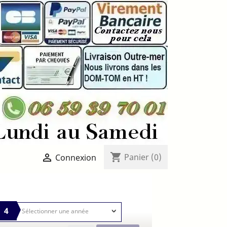
shopping_cart

Panier
(0)
Connexion
4