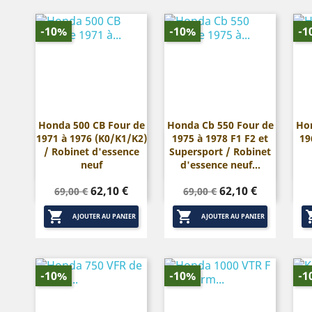
-10%
-10%
-1
Honda 500 CB Four de
Honda Cb 550 Four de
Hon
1971 à 1976 (K0/K1/K2)
1975 à 1978 F1 F2 et
19


Aperçu rapide
Aperçu rapide
/ Robinet d'essence
Supersport / Robinet
neuf
d'essence neuf...
Prix
Prix
Prix
Prix
62,10 €
62,10 €
69,00 €
69,00 €
de
de


base
base
AJOUTER AU PANIER
AJOUTER AU PANIER
-10%
-10%
-1