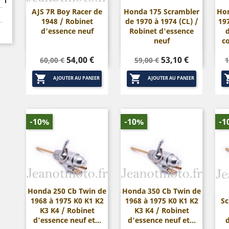
AJS 7R Boy Racer de
Honda 175 Scrambler
Hon
1948 / Robinet
de 1970 à 1974 (CL) /
19


Aperçu rapide
Aperçu rapide
d'essence neuf
Robinet d'essence
neuf
c
Prix
Prix
Prix
Prix
P
54,00 €
53,10 €
60,00 €
59,00 €
1
de
de


base
base
AJOUTER AU PANIER
AJOUTER AU PANIER
-10%
-10%
-1
Honda 250 Cb Twin de
Honda 350 Cb Twin de
1968 à 1975 K0 K1 K2
1968 à 1975 K0 K1 K2
Sc


Aperçu rapide
Aperçu rapide
K3 K4 / Robinet
K3 K4 / Robinet
d'essence neuf et...
d'essence neuf et...