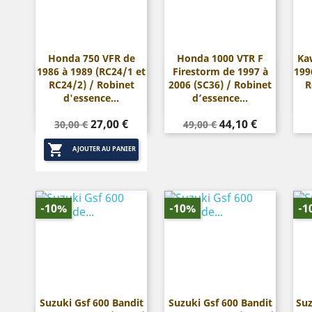
Honda 750 VFR de
Honda 1000 VTR F
Ka
1986 à 1989 (RC24/1 et
Firestorm de 1997 à
199


Aperçu rapide
Aperçu rapide
RC24/2) / Robinet
2006 (SC36) / Robinet
R
d'essence...
d’essence...
Prix
Prix
Prix
Prix
27,00 €
44,10 €
30,00 €
49,00 €
de
de

base
base
AJOUTER AU PANIER
-10%
-10%
-1
Suzuki Gsf 600 Bandit
Suzuki Gsf 600 Bandit
Suz