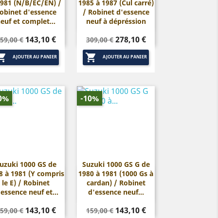
1981 (N/B/EC/EN) /
1985 à 1987 (Cul carré)


Aperçu rapide
Aperçu rapide
obinet d'essence
/ Robinet d'essence
euf et complet...
neuf à dépréssion
rix
Prix
Prix
Prix
143,10 €
278,10 €
59,00 €
309,00 €
de
de


base
base
AJOUTER AU PANIER
AJOUTER AU PANIER
0%
-10%
uzuki 1000 GS de
Suzuki 1000 GS G de
8 à 1981 (Y compris
1980 à 1981 (1000 Gs à


Aperçu rapide
Aperçu rapide
le E) / Robinet
cardan) / Robinet
'essence neuf et...
d'essence neuf...
rix
Prix
Prix
Prix
143,10 €
143,10 €
59,00 €
159,00 €