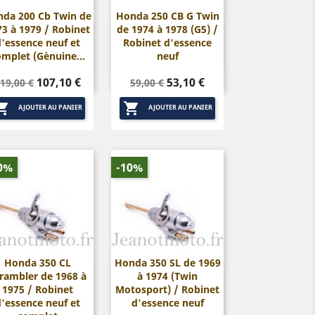
da 200 Cb Twin de
Honda 250 CB G Twin
73 à 1979 / Robinet
de 1974 à 1978 (G5) /


Aperçu rapide
Aperçu rapide
d'essence neuf et
Robinet d'essence
omplet (Gènuine...
neuf
rix
Prix
Prix
Prix
107,10 €
53,10 €
19,00 €
59,00 €
de
de


base
base
AJOUTER AU PANIER
AJOUTER AU PANIER
0%
-10%
Honda 350 CL
Honda 350 SL de 1969
rambler de 1968 à
à 1974 (Twin


Aperçu rapide
Aperçu rapide
1975 / Robinet
Motosport) / Robinet
d'essence neuf et
d'essence neuf