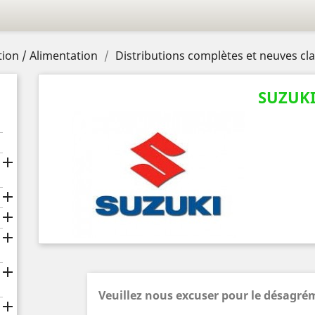
ion / Alimentation
Distributions complètes et neuves c
SUZUK





Veuillez nous excuser pour le désagré
