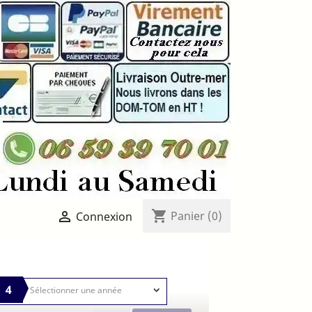
shopping_cart

Panier
(0)
Connexion
4