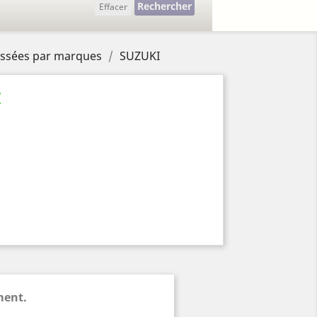
Rechercher
Effacer
lassées par marques
SUZUKI
I
ment.