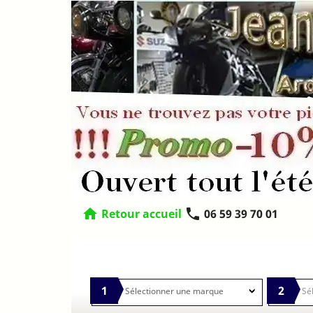
home
phone
Retour accueil
06 59 39 70 01
1
2