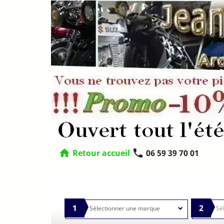
home
phone
Retour accueil
06 59 39 70 01
1
2