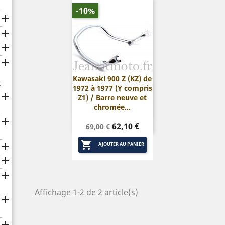
-10%




Kawasaki 900 Z (KZ) de
x
1972 à 1977 (Y compris

Aperçu rapide

Z1) / Barre neuve et
chromée...

Prix
Prix
62,10 €
69,00 €
de

base

AJOUTER AU PANIER


Affichage 1-2 de 2 article(s)

