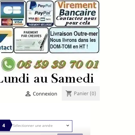
shopping_cart

Panier
(0)
Connexion
4