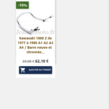
-10%
Kawasaki 1000 Z de
1977 à 1980 A1 A2 A3

Aperçu rapide
A4 / Barre neuve et
chromée...
Prix
Prix
62,10 €
69,00 €
de

base
AJOUTER AU PANIER