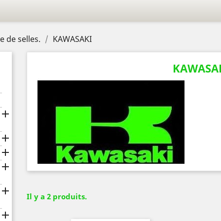
 de selles.
KAWASAKI
KAWASA





Il y a 2 produits.
