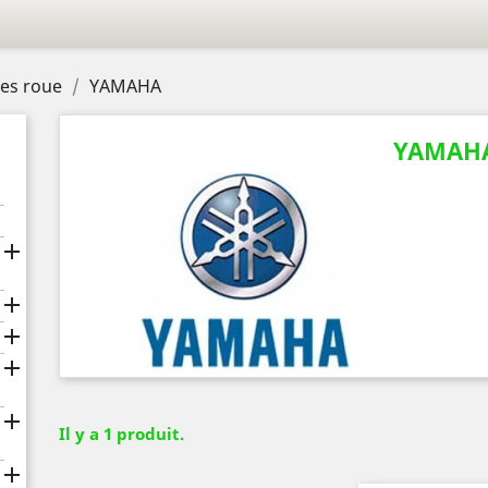
hes roue
YAMAHA
YAMAH





Il y a 1 produit.
