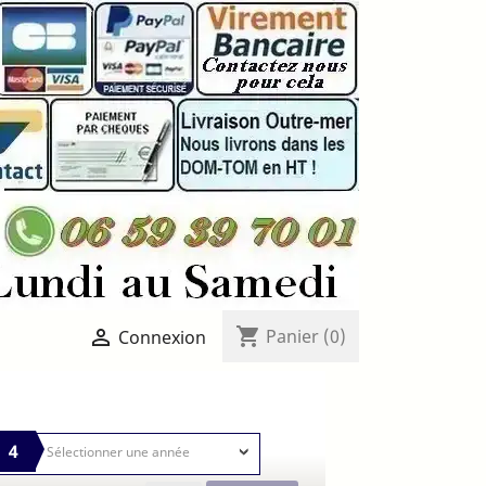
shopping_cart

Panier
(0)
Connexion
4