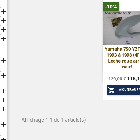
-10%




Yamaha 750 YZF
x
1993 à 1998 (4F

Aperçu rap

Lèche roue arr
neuf.

Prix
Prix
116,1
129,00 €
de

base

AJOUTER AU P


Affichage 1-1 de 1 article(s)

