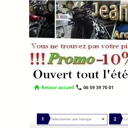
home
phone
Retour accueil
06 59 39 70 01
1
2