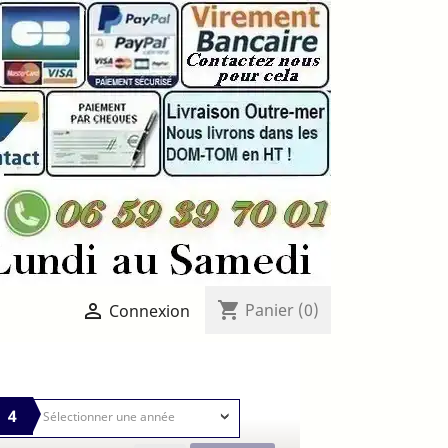
shopping_cart

Panier
(0)
Connexion
4