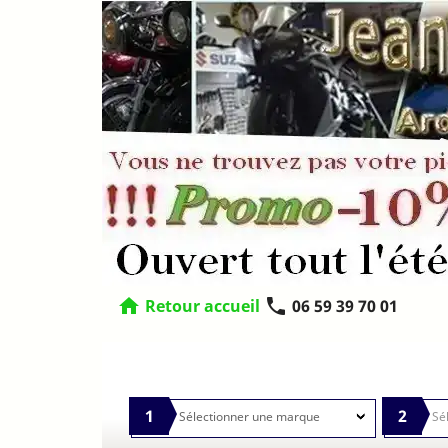
home
phone
Retour accueil
06 59 39 70 01
1
2