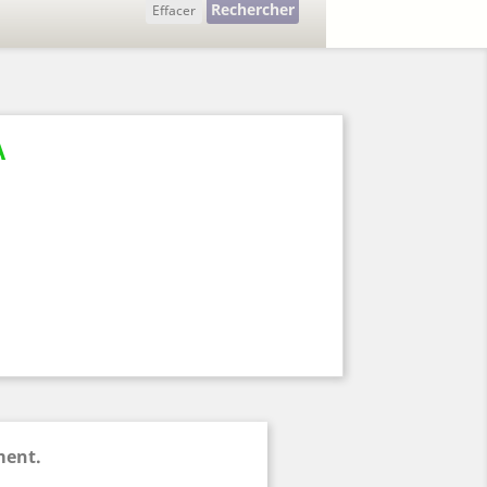
Rechercher
Effacer
A
ment.