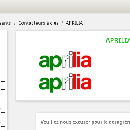
sants
Contacteurs à clés
APRILIA
APRILI





Veuillez nous excuser pour le désagré
