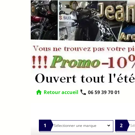
home
phone
Retour accueil
06 59 39 70 01
1
2