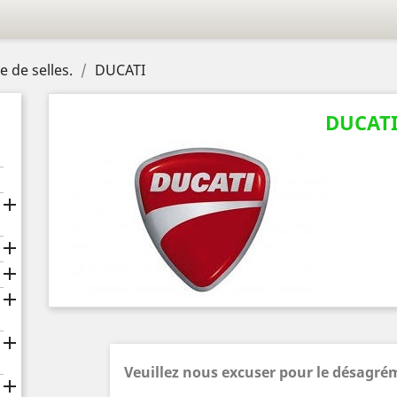
 de selles.
DUCATI
DUCAT





Veuillez nous excuser pour le désagré
