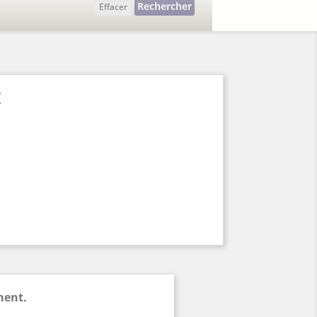
Rechercher
Effacer
I
ment.