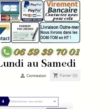
shopping_cart

Panier
(0)
Connexion
4