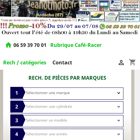
home
06 59 39 70 01
Rubrique Café-Racer
shopping_cart

Rech / catégories
Contact
RECH. DE PIÈCES PAR MARQUES
1
2
3
4