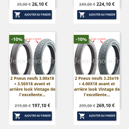
Prix
Prix
Prix
Prix
26,10 €
224,10 €
29,00 €
249,00 €
de
de


base
base
AJOUTER AU PANIER
AJOUTER AU PANIER
-10%
-10%
2 Pneus neufs 3.00x18
2 Pneus neufs 3.25x19
+ 3.50X18 avant et
+ 4.00X18 avant et
arrière look Vintage de
arrière look Vintage de
l'excellente...
l'excellente...
Prix
Prix
Prix
Prix
197,10 €
269,10 €
219,00 €
299,00 €
de
de


base
base
AJOUTER AU PANIER
AJOUTER AU PANIER