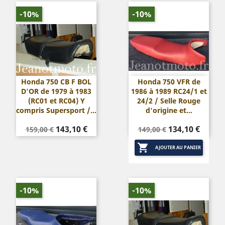
-10%
-10%
Honda 750 CB F BOL
Honda 750 VFR de
D'OR de 1979 à 1983
1986 à 1989 RC24/1 et
(RC01 et RC04) Y
24/2 / Selle Rouge
compris Supersport /...
d'origine et...
Prix
Prix
Prix
Prix
143,10 €
134,10 €
159,00 €
149,00 €
de
de

base
base
AJOUTER AU PANIER
-10%
-10%