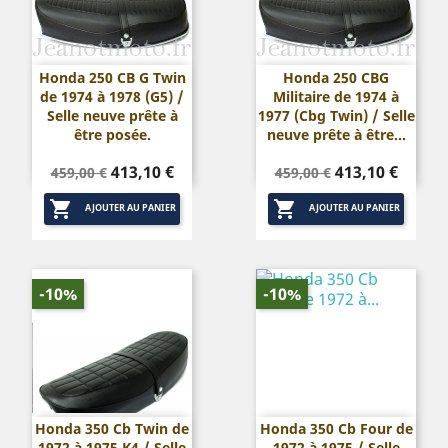
Honda 250 CB G Twin
Honda 250 CBG
de 1974 à 1978 (G5) /
Militaire de 1974 à
Selle neuve prête à
1977 (Cbg Twin) / Selle
être posée.
neuve prête à être...
Prix
Prix
Prix
Prix
413,10 €
413,10 €
459,00 €
459,00 €
de
de


base
base
AJOUTER AU PANIER
AJOUTER AU PANIER
-10%
-10%
Honda 350 Cb Twin de
Honda 350 Cb Four de
1972 à 1975 K4 / Selle
1972 à 1975 / Selle