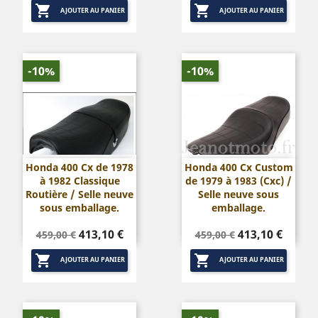


base
base
AJOUTER AU PANIER
AJOUTER AU PANIER
-10%
-10%
Honda 400 Cx de 1978
Honda 400 Cx Custom
à 1982 Classique
de 1979 à 1983 (Cxc) /
Routière / Selle neuve
Selle neuve sous
sous emballage.
emballage.
Prix
Prix
Prix
Prix
413,10 €
413,10 €
459,00 €
459,00 €
de
de


base
base
AJOUTER AU PANIER
AJOUTER AU PANIER