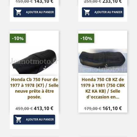
Prix
Prix
Prix
Prix
143,10 €
233,10 €
159,00 €
259,00 €
de
de


base
base
AJOUTER AU PANIER
AJOUTER AU PANIER
-10%
-10%
Honda Cb 750 Four de
Honda 750 CB KZ de
1977 à 1978 (K7) / Selle
1979 à 1981 (750 CBK
neuve prête à être
KZ KA KB) / Selle
posée.
d'occasion en...
Prix
Prix
Prix
Prix
413,10 €
161,10 €
459,00 €
179,00 €
de
de

base
base
AJOUTER AU PANIER