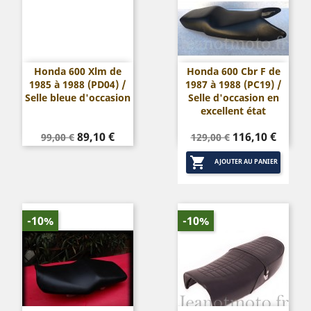
Honda 600 Xlm de
Honda 600 Cbr F de
1985 à 1988 (PD04) /
1987 à 1988 (PC19) /
Selle bleue d'occasion
Selle d'occasion en
excellent état
Prix
Prix
Prix
Prix
89,10 €
116,10 €
99,00 €
129,00 €
de
de

base
base
AJOUTER AU PANIER
-10%
-10%