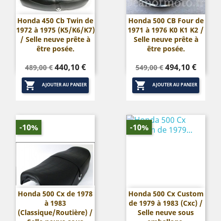
Honda 450 Cb Twin de
Honda 500 CB Four de
1972 à 1975 (K5/K6/K7)
1971 à 1976 K0 K1 K2 /
/ Selle neuve prête à
Selle neuve prête à
être posée.
être posée.
Prix
Prix
Prix
Prix
440,10 €
494,10 €
489,00 €
549,00 €
de
de


base
base
AJOUTER AU PANIER
AJOUTER AU PANIER
-10%
-10%
Honda 500 Cx de 1978
Honda 500 Cx Custom
à 1983
de 1979 à 1983 (Cxc) /
(Classique/Routière) /
Selle neuve sous