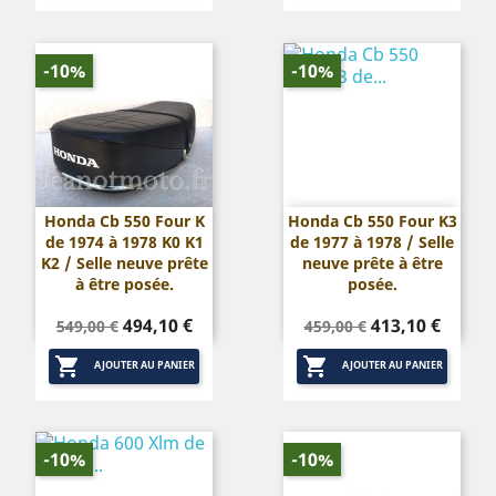
-10%
-10%
Honda Cb 550 Four K
Honda Cb 550 Four K3
de 1974 à 1978 K0 K1
de 1977 à 1978 / Selle
K2 / Selle neuve prête
neuve prête à être
à être posée.
posée.
Prix
Prix
Prix
Prix
494,10 €
413,10 €
549,00 €
459,00 €
de
de


base
base
AJOUTER AU PANIER
AJOUTER AU PANIER
-10%
-10%