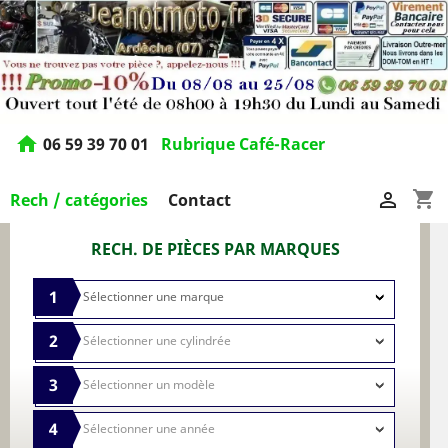
home
06 59 39 70 01
Rubrique Café-Racer
shopping_cart

Rech / catégories
Contact
RECH. DE PIÈCES PAR MARQUES
1
2
3
4