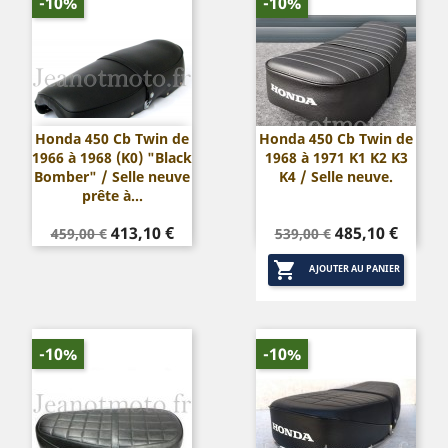
-10%
-10%
Honda 450 Cb Twin de
Honda 450 Cb Twin de
1966 à 1968 (K0) "Black
1968 à 1971 K1 K2 K3
Bomber" / Selle neuve
K4 / Selle neuve.
prête à...
Prix
Prix
Prix
Prix
413,10 €
485,10 €
459,00 €
539,00 €
de
de

base
base
AJOUTER AU PANIER
-10%
-10%