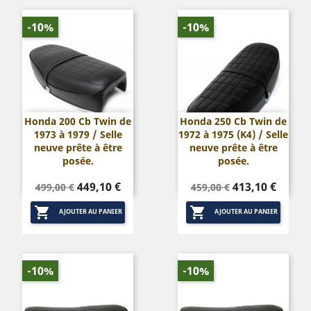
-10%
-10%
Honda 200 Cb Twin de
Honda 250 Cb Twin de
1973 à 1979 / Selle
1972 à 1975 (K4) / Selle
neuve prête à être
neuve prête à être
posée.
posée.
Prix
Prix
Prix
Prix
449,10 €
413,10 €
499,00 €
459,00 €
de
de


base
base
AJOUTER AU PANIER
AJOUTER AU PANIER
-10%
-10%