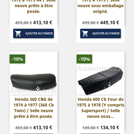
neuve prête à être
neuve sous emballage
posée.
soigné.
Prix
Prix
Prix
Prix
413,10 €
449,10 €
459,00 €
499,00 €
de
de


base
base
AJOUTER AU PANIER
AJOUTER AU PANIER
-10%
-10%
Honda 360 CBG de
Honda 400 Cb Four de
1974 à 1977 (360 Cb
1975 à 1978 (Y compris
Twin) / Selle neuve
Supersport) / Selle
prête à être posée.
neuve sous...
Prix
Prix
Prix
Prix
413,10 €
134,10 €
459,00 €
149,00 €
de
de