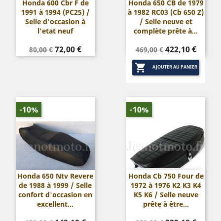
Honda 600 Cbr F de
Honda 650 CB de 1979
1991 à 1994 (PC25) /
à 1982 RC03 (Cb 650 Z)
Selle d'occasion à
/ Selle neuve et
l'etat neuf
complète prête à...
Prix
Prix
Prix
Prix
72,00 €
422,10 €
80,00 €
469,00 €
de
de

base
base
AJOUTER AU PANIER
-10%
-10%
Honda 650 Ntv Revere
Honda Cb 750 Four de
de 1988 à 1999 / Selle
1972 à 1976 K2 K3 K4
confort d'occasion en
K5 K6 / Selle neuve
excellent...
prête à être...