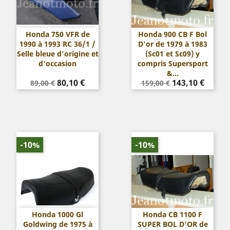
Honda 750 VFR de
Honda 900 CB F Bol
1990 à 1993 RC 36/1 /
D'or de 1979 à 1983
Selle bleue d'origine et
(Sc01 et Sc09) y
d'occasion
compris Supersport
&...
Prix
Prix
Prix
Prix
80,10 €
143,10 €
89,00 €
159,00 €
de
de
base
base
-10%
-10%
Honda 1000 Gl
Honda CB 1100 F
Goldwing de 1975 à
SUPER BOL D'OR de