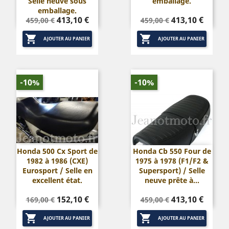
Selle neuve sous
emballage.
emballage.
Prix
Prix
Prix
Prix
413,10 €
413,10 €
459,00 €
459,00 €
de
de


base
base
AJOUTER AU PANIER
AJOUTER AU PANIER
-10%
-10%
Honda 500 Cx Sport de
Honda Cb 550 Four de
1982 à 1986 (CXE)
1975 à 1978 (F1/F2 &
Eurosport / Selle en
Supersport) / Selle
excellent état.
neuve prête à...
Prix
Prix
Prix
Prix
152,10 €
413,10 €
169,00 €
459,00 €
de
de


base
base
AJOUTER AU PANIER
AJOUTER AU PANIER