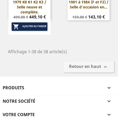
1979 K0 K1 K2 K3 /
1981 à 1984 (F et F2) /
Selle neuve et
Selle d'occasion en...
complète.
Prix
Prix
Prix
Prix
449,10 €
143,10 €
499,00 €
159,00 €
de
de

base
base
AJOUTER AU PANIER
Affichage 1-38 de 38 article(s)
Retour en haut

PRODUITS

NOTRE SOCIÉTÉ

VOTRE COMPTE
