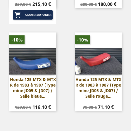
Prix
Prix
Prix
Prix
215,10 €
180,00 €
239,00 €
200,00 €
de
de

base
base
AJOUTER AU PANIER
-10%
-10%
Honda 125 MTX & MTX
Honda 125 MTX & MTX
R de 1983 à 1987 (Type
R de 1983 à 1987 (Type
mine JD05 & JD07) /
mine JD05 & JD07) /
Selle bleue...
Selle rouge...
Prix
Prix
Prix
Prix
116,10 €
71,10 €
129,00 €
79,00 €
de
de
base
base