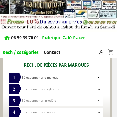
home
06 59 39 70 01
Rubrique Café-Racer
shopping_cart

Rech / catégories
Contact
RECH. DE PIÈCES PAR MARQUES
1
2
3
4