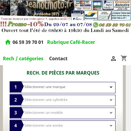
home
06 59 39 70 01
Rubrique Café-Racer
shopping_cart

Rech / catégories
Contact
RECH. DE PIÈCES PAR MARQUES
1
2
3
4