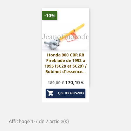
-10%
Honda 900 CBR RR
Fireblade de 1992 à
1995 (SC28 et SC29) /
Robinet d'essence...
Prix
Prix
170,10 €
189,00 €
de

base
AJOUTER AU PANIER
Affichage 1-7 de 7 article(s)