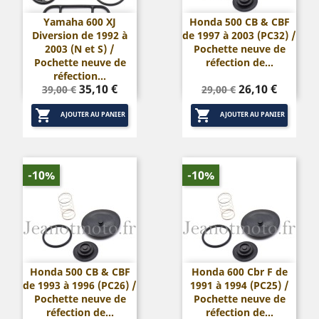
Yamaha 600 XJ
Honda 500 CB & CBF
Diversion de 1992 à
de 1997 à 2003 (PC32) /
2003 (N et S) /
Pochette neuve de
Pochette neuve de
réfection de...
réfection...
Prix
Prix
Prix
Prix
35,10 €
26,10 €
39,00 €
29,00 €
de
de


base
base
AJOUTER AU PANIER
AJOUTER AU PANIER
-10%
-10%
Honda 500 CB & CBF
Honda 600 Cbr F de
de 1993 à 1996 (PC26) /
1991 à 1994 (PC25) /
Pochette neuve de
Pochette neuve de
réfection de...
réfection de...