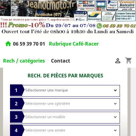
home
06 59 39 70 01
Rubrique Café-Racer
shopping_cart

Rech / catégories
Contact
RECH. DE PIÈCES PAR MARQUES
1
2
3
4