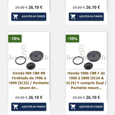
Prix
Prix
Prix
Prix
26,10 €
26,10 €
29,00 €
29,00 €
de
de


base
base
AJOUTER AU PANIER
AJOUTER AU PANIER
-10%
-10%
Honda 900 CBR RR
Honda 1000 CBR F de
Fireblade de 1996 à
1989 à 2000 (SC24 &
1999 (SC33) / Pochette
SC25) Y compris Dual /
neuve de...
Pochette neuve...
Prix
Prix
Prix
Prix
26,10 €
26,10 €
29,00 €
29,00 €
de
de


base
base
AJOUTER AU PANIER
AJOUTER AU PANIER