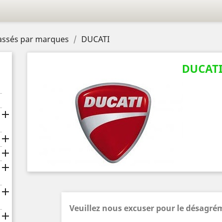
lassés par marques
DUCATI
DUCAT





Veuillez nous excuser pour le désagré
