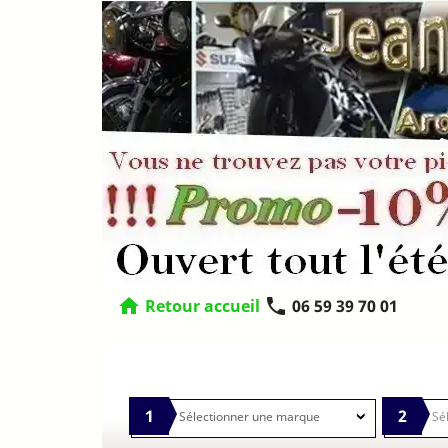
home
phone
Retour accueil
06 59 39 70 01
1
2