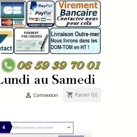
shopping_cart

Panier
(0)
Connexion
4