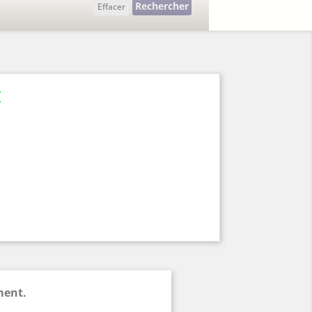
Rechercher
Effacer
I
ment.