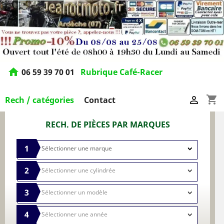
home
06 59 39 70 01
Rubrique Café-Racer
shopping_cart

Rech / catégories
Contact
RECH. DE PIÈCES PAR MARQUES
1
2
3
4