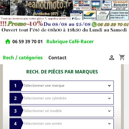
home
06 59 39 70 01
Rubrique Café-Racer
shopping_cart

Rech / catégories
Contact
RECH. DE PIÈCES PAR MARQUES
1
2
3
4