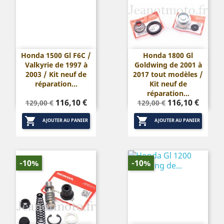
Honda 1500 Gl F6C /
Honda 1800 Gl
Valkyrie de 1997 à
Goldwing de 2001 à
2003 / Kit neuf de
2017 tout modèles /
réparation...
Kit neuf de
réparation...
Prix
Prix
Prix
Prix
116,10 €
116,10 €
129,00 €
129,00 €
de
de


base
base
AJOUTER AU PANIER
AJOUTER AU PANIER
-10%
-10%