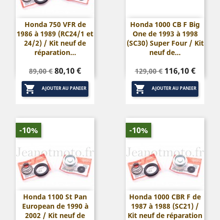
Honda 750 VFR de
Honda 1000 CB F Big
1986 à 1989 (RC24/1 et
One de 1993 à 1998
24/2) / Kit neuf de
(SC30) Super Four / Kit
réparation...
neuf de...
Prix
Prix
Prix
Prix
80,10 €
116,10 €
89,00 €
129,00 €
de
de


base
base
AJOUTER AU PANIER
AJOUTER AU PANIER
-10%
-10%
Honda 1100 St Pan
Honda 1000 CBR F de
European de 1990 à
1987 à 1988 (SC21) /
2002 / Kit neuf de
Kit neuf de réparation