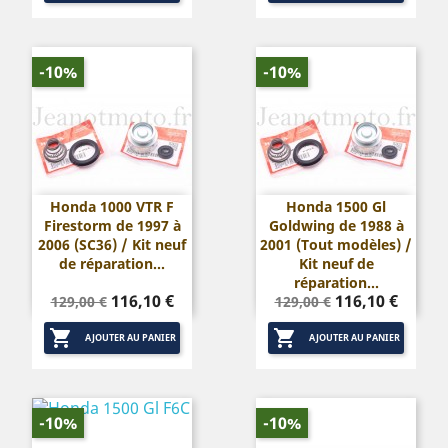
-10%
-10%
Honda 1000 VTR F
Honda 1500 Gl
Firestorm de 1997 à
Goldwing de 1988 à
2006 (SC36) / Kit neuf
2001 (Tout modèles) /
de réparation...
Kit neuf de
réparation...
Prix
Prix
Prix
Prix
116,10 €
116,10 €
129,00 €
129,00 €
de
de


base
base
AJOUTER AU PANIER
AJOUTER AU PANIER
-10%
-10%