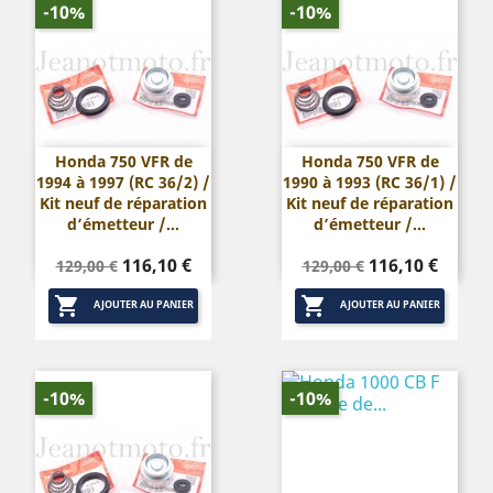
-10%
-10%
Honda 750 VFR de
Honda 750 VFR de
1994 à 1997 (RC 36/2) /
1990 à 1993 (RC 36/1) /
Kit neuf de réparation
Kit neuf de réparation
d’émetteur /...
d’émetteur /...
Prix
Prix
Prix
Prix
116,10 €
116,10 €
129,00 €
129,00 €
de
de


base
base
AJOUTER AU PANIER
AJOUTER AU PANIER
-10%
-10%