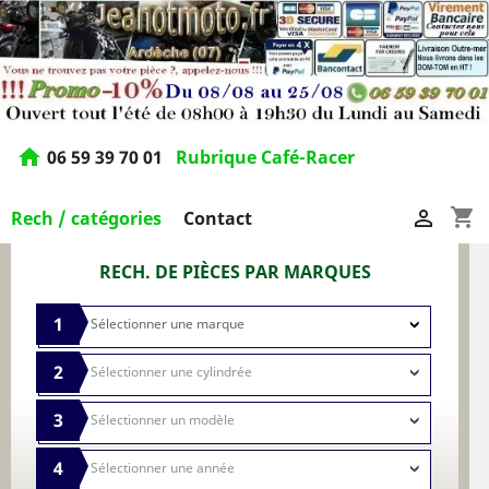
home
06 59 39 70 01
Rubrique Café-Racer
shopping_cart

Rech / catégories
Contact
RECH. DE PIÈCES PAR MARQUES
1
2
3
4