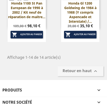
Honda 1100 St Pan
Honda Gl 1200
European de 1990 à
Goldwing de 1984 à
2002 / Kit neuf de
1988 (Y compris
réparation de maitre...
Aspencade et
Interstate) /...
Prix
Prix
Prix
Prix
98,10 €
35,10 €
109,00 €
39,00 €
de
de


base
base
AJOUTER AU PANIER
AJOUTER AU PANIER
Affichage 1-14 de 14 article(s)
Retour en haut

PRODUITS

NOTRE SOCIÉTÉ
