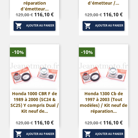
réparation
d’émetteur /...
d’émetteur...
Prix
Prix
Prix
Prix
116,10 €
116,10 €
129,00 €
129,00 €
de
de


base
base
AJOUTER AU PANIER
AJOUTER AU PANIER
-10%
-10%
Honda 1000 CBR F de
Honda 1300 Cb de
1989 à 2000 (SC24 &
1997 à 2003 (Tout
SC25) Y compris Dual /
modèles) / Kit neuf de
Kit neuf de...
réparation...
Prix
Prix
Prix
Prix
116,10 €
116,10 €
129,00 €
129,00 €
de
de


base
base
AJOUTER AU PANIER
AJOUTER AU PANIER