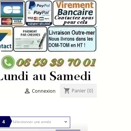
shopping_cart

Panier
(0)
Connexion
4