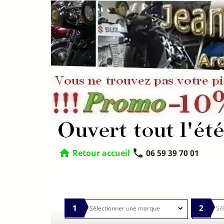
home
phone
Retour accueil
06 59 39 70 01
1
2