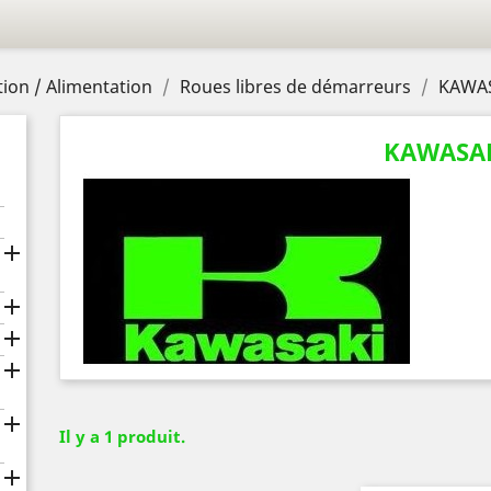
ion / Alimentation
Roues libres de démarreurs
KAWA
KAWASA





Il y a 1 produit.
