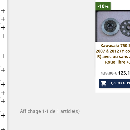
-10%




Kawasaki 750 
x
2007 à 2012 (Y c

Aperçu rap

R) avec ou sans 
Roue libre +.

Prix
Prix
125,1
139,00 €
de

base

AJOUTER AU P


Affichage 1-1 de 1 article(s)

