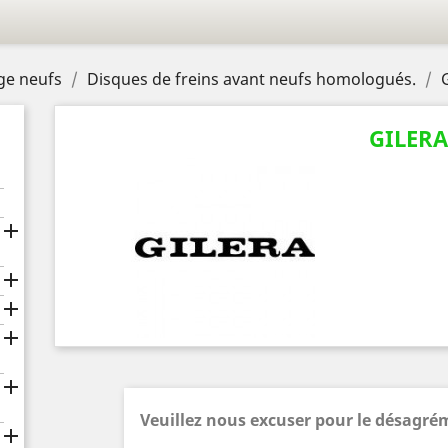
age neufs
Disques de freins avant neufs homologués.
GILER





Veuillez nous excuser pour le désagré
