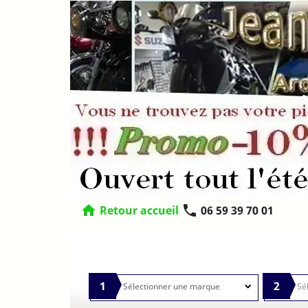
home
phone
Retour accueil
06 59 39 70 01
1
2