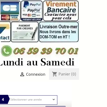
shopping_cart

Panier
(0)
Connexion
4