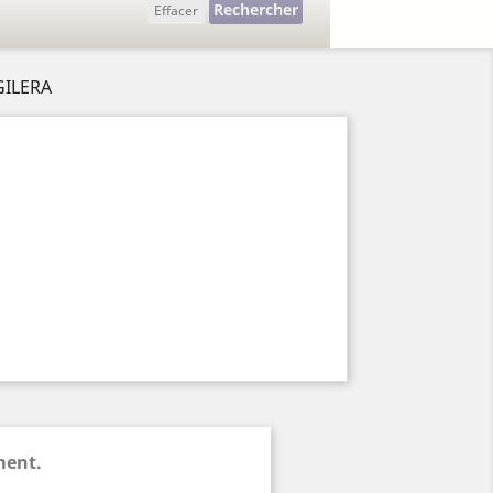
Rechercher
Effacer
GILERA
A
ment.