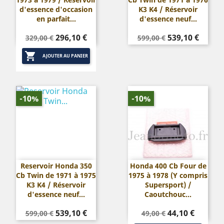
d'essence d'occasion
K3 K4 / Réservoir
en parfait...
d'essence neuf...
Prix
Prix
Prix
Prix
296,10 €
539,10 €
329,00 €
599,00 €
de
de

base
base
AJOUTER AU PANIER
-10%
-10%
Reservoir Honda 350
Honda 400 Cb Four de
Cb Twin de 1971 à 1975
1975 à 1978 (Y compris
K3 K4 / Réservoir
Supersport) /
d'essence neuf...
Caoutchouc...
Prix
Prix
Prix
Prix
539,10 €
44,10 €
599,00 €
49,00 €
de
de