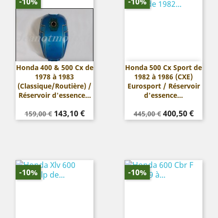
-10%
-10%
Honda 400 & 500 Cx de
Honda 500 Cx Sport de
1978 à 1983
1982 à 1986 (CXE)
(Classique/Routière) /
Eurosport / Réservoir
Réservoir d'essence...
d'essence...
Prix
Prix
Prix
Prix
143,10 €
400,50 €
159,00 €
445,00 €
de
de
base
base
-10%
-10%