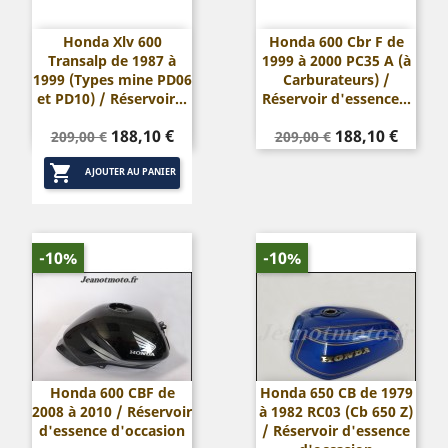
Honda Xlv 600
Honda 600 Cbr F de
Transalp de 1987 à
1999 à 2000 PC35 A (à
1999 (Types mine PD06
Carburateurs) /
et PD10) / Réservoir...
Réservoir d'essence...
Prix
Prix
Prix
Prix
188,10 €
188,10 €
209,00 €
209,00 €
de
de

base
base
AJOUTER AU PANIER
-10%
-10%
Honda 600 CBF de
Honda 650 CB de 1979
2008 à 2010 / Réservoir
à 1982 RC03 (Cb 650 Z)
d'essence d'occasion
/ Réservoir d'essence