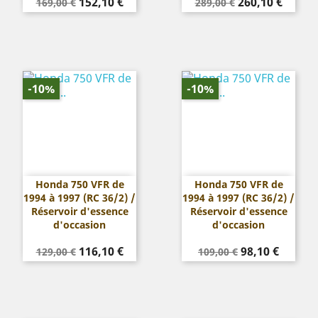
Prix
Prix
Prix
Prix
152,10 €
260,10 €
169,00 €
289,00 €
de
de
base
base
-10%
-10%
Honda 750 VFR de
Honda 750 VFR de
1994 à 1997 (RC 36/2) /
1994 à 1997 (RC 36/2) /
Réservoir d'essence
Réservoir d'essence
d'occasion
d'occasion
Prix
Prix
Prix
Prix
116,10 €
98,10 €
129,00 €
109,00 €
de
de
base
base