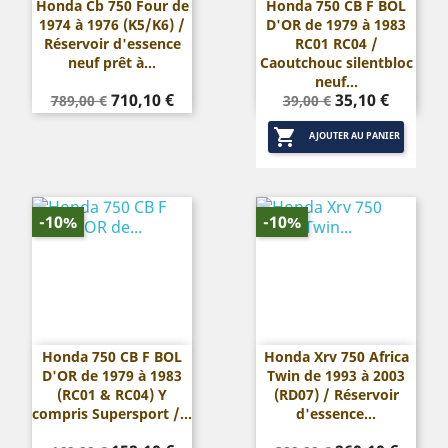
Honda Cb 750 Four de
Honda 750 CB F BOL
1974 à 1976 (K5/K6) /
D'OR de 1979 à 1983
Réservoir d'essence
RC01 RC04 /
neuf prêt à...
Caoutchouc silentbloc
neuf...
Prix
Prix
Prix
Prix
710,10 €
35,10 €
789,00 €
39,00 €
de
de

base
base
AJOUTER AU PANIER
-10%
-10%
Honda 750 CB F BOL
Honda Xrv 750 Africa
D'OR de 1979 à 1983
Twin de 1993 à 2003
(RC01 & RC04) Y
(RD07) / Réservoir
compris Supersport /...
d'essence...