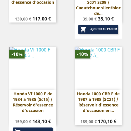
d'essence d'occasion
Sc01 Sc09 /
Caoutchouc silentbloc
de...
Prix
Prix
Prix
Prix
117,00 €
35,10 €
130,00 €
39,00 €
de
de

base
base
AJOUTER AU PANIER
-10%
-10%
Honda Vf 1000 F de
Honda 1000 CBR F de
1984 à 1985 (Sc15) /
1987 à 1988 (SC21) /
Réservoir d'essence
Réservoir d'essence
d'occasion
d'occasion en...
Prix
Prix
Prix
Prix
143,10 €
170,10 €
159,00 €
189,00 €
de
de