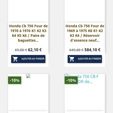
Honda Cb 750 Four de
Honda Cb 750 Four de
1970 à 1976 K1 K2 K3
1969 à 1975 K0 K1 K2
K4 K5 K6 / Paire de
K3 K4 / Réservoir
baguettes...
d'essence neuf...
Prix
Prix
Prix
Prix
62,10 €
584,10 €
69,00 €
649,00 €
de
de


base
base
AJOUTER AU PANIER
AJOUTER AU PANIER
-10%
-10%