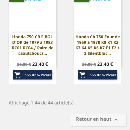
Honda 750 CB F BOL
Honda Cb 750 Four de
D'OR de 1979 à 1983
1969 à 1978 K0 K1 K2
RC01 RC04 / Paire de
K3 K4 K5 K6 K7 F1 F2 /
caoutchoucs...
2 Silentbloc...
Prix
Prix
Prix
Prix
23,40 €
23,40 €
26,00 €
26,00 €
de
de


base
base
AJOUTER AU PANIER
AJOUTER AU PANIER
Affichage 1-44 de 44 article(s)
Retour en haut
