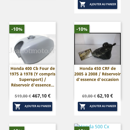

base
base
AJOUTER AU PANIER
-10%
-10%
Honda 400 Cb Four de
Honda 450 CRF de
1975 à 1978 (Y compris
2005 à 2008 / Réservoir
Supersport) /
d'essence d'occasion
Réservoir d'essence...
Prix
Prix
Prix
Prix
467,10 €
62,10 €
519,00 €
69,00 €
de
de


base
base
AJOUTER AU PANIER
AJOUTER AU PANIER