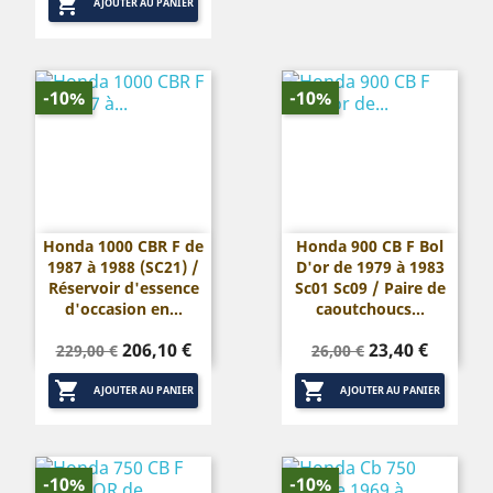

base
base
AJOUTER AU PANIER
-10%
-10%
Honda 1000 CBR F de
Honda 900 CB F Bol
1987 à 1988 (SC21) /
D'or de 1979 à 1983
Réservoir d'essence
Sc01 Sc09 / Paire de
d'occasion en...
caoutchoucs...
Prix
Prix
Prix
Prix
206,10 €
23,40 €
229,00 €
26,00 €
de
de


base
base
AJOUTER AU PANIER
AJOUTER AU PANIER
-10%
-10%