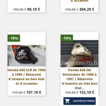
d'occasion
Prix
Prix
Prix
Prix
98,10 €
304,20 €
109,00 €
338,00 €
de
de
base
base
-10%
-10%
Honda 650 SLR de 1996
Honda 650 NX
à 1999 / Réservoir
Dominator de 1988 à
d'essence en bon état
1991 / Réservoir
et d'occasion
d'essence en trés bon
état...
Prix
Prix
Prix
Prix
107,10 €
152,10 €
119,00 €
169,00 €
de
de

base
base
AJOUTER AU PANIER