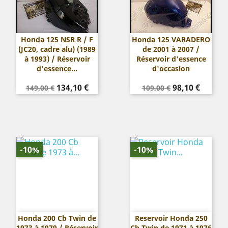
Honda 125 NSR R / F
Honda 125 VARADERO
(JC20, cadre alu) (1989
de 2001 à 2007 /
à 1993) / Réservoir
Réservoir d'essence
d'essence...
d'occasion
Prix
Prix
Prix
Prix
134,10 €
98,10 €
149,00 €
109,00 €
de
de
base
base
-10%
-10%
Honda 200 Cb Twin de
Reservoir Honda 250
1973 à 1979 / Réservoir
Cb Twin de 1971 à 1976