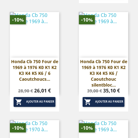
-10%
-10%
Honda Cb 750 Four de
Honda Cb 750 Four de
1969 à 1976 K0 K1 K2
1969 à 1976 K0 K1 K2
K3 K4 K5 K6 / 6
K3 K4 K5 K6 /
Caoutchoucs...
Caoutchouc
silentbloc...
Prix
Prix
Prix
Prix
26,01 €
35,10 €
28,90 €
39,00 €
de
de


base
base
AJOUTER AU PANIER
AJOUTER AU PANIER
-10%
-10%