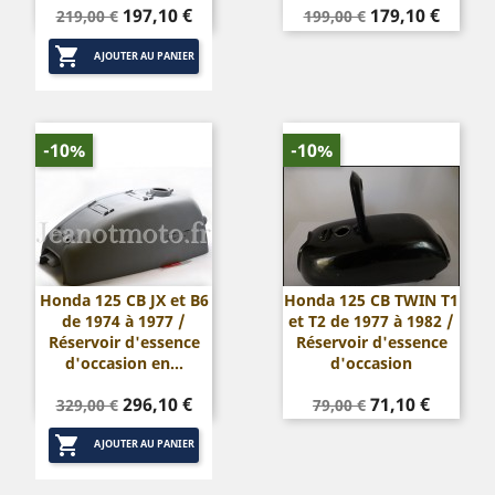
Prix
Prix
Prix
Prix
197,10 €
179,10 €
219,00 €
199,00 €
de
de

base
base
AJOUTER AU PANIER
-10%
-10%
Honda 125 CB JX et B6
Honda 125 CB TWIN T1
de 1974 à 1977 /
et T2 de 1977 à 1982 /
Réservoir d'essence
Réservoir d'essence
d'occasion en...
d'occasion
Prix
Prix
Prix
Prix
296,10 €
71,10 €
329,00 €
79,00 €
de
de

base
base
AJOUTER AU PANIER