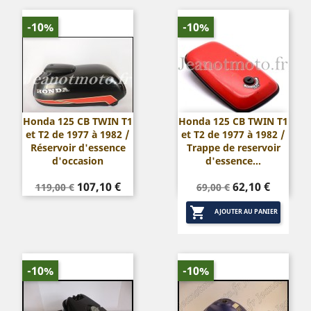
-10%
-10%
Honda 125 CB TWIN T1
Honda 125 CB TWIN T1
et T2 de 1977 à 1982 /
et T2 de 1977 à 1982 /
Réservoir d'essence
Trappe de reservoir
d'occasion
d'essence...
Prix
Prix
Prix
Prix
107,10 €
62,10 €
119,00 €
69,00 €
de
de

base
base
AJOUTER AU PANIER
-10%
-10%