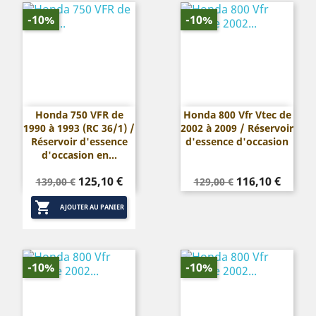
-10%
-10%
Honda 750 VFR de
Honda 800 Vfr Vtec de
1990 à 1993 (RC 36/1) /
2002 à 2009 / Réservoir
Réservoir d'essence
d'essence d'occasion
d'occasion en...
Prix
Prix
Prix
Prix
125,10 €
116,10 €
139,00 €
129,00 €
de
de

base
base
AJOUTER AU PANIER
-10%
-10%