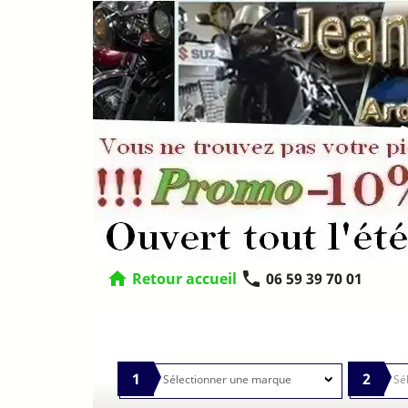
home
phone
Retour accueil
06 59 39 70 01
1
2