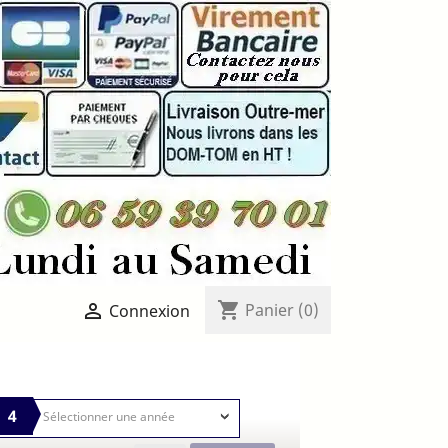
shopping_cart

Panier
(0)
Connexion
4