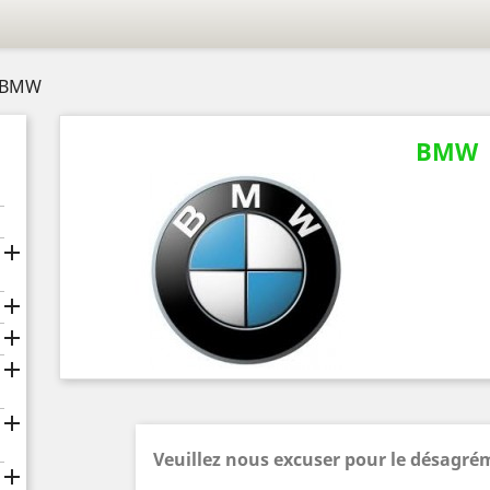
BMW
BMW





Veuillez nous excuser pour le désagré
