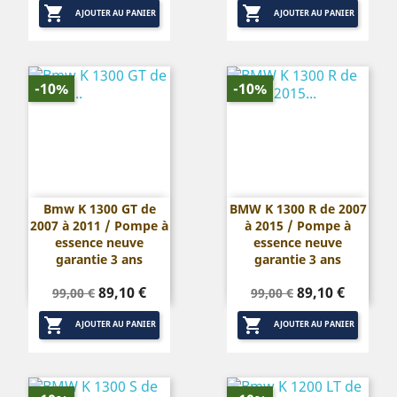


base
base
AJOUTER AU PANIER
AJOUTER AU PANIER
-10%
-10%
Bmw K 1300 GT de
BMW K 1300 R de 2007
2007 à 2011 / Pompe à
à 2015 / Pompe à
essence neuve
essence neuve
garantie 3 ans
garantie 3 ans
Prix
Prix
Prix
Prix
89,10 €
89,10 €
99,00 €
99,00 €
de
de


base
base
AJOUTER AU PANIER
AJOUTER AU PANIER