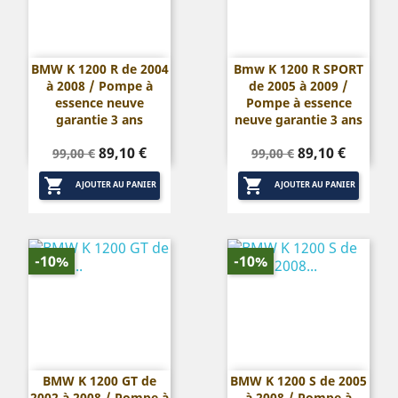
BMW K 1200 R de 2004
Bmw K 1200 R SPORT
à 2008 / Pompe à
de 2005 à 2009 /
essence neuve
Pompe à essence
garantie 3 ans
neuve garantie 3 ans
Prix
Prix
Prix
Prix
89,10 €
89,10 €
99,00 €
99,00 €
de
de


base
base
AJOUTER AU PANIER
AJOUTER AU PANIER
-10%
-10%
BMW K 1200 GT de
BMW K 1200 S de 2005
2002 à 2008 / Pompe à
à 2008 / Pompe à