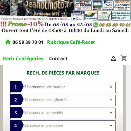
home
06 59 39 70 01
Rubrique Café-Racer
shopping_cart

Rech / catégories
Contact
RECH. DE PIÈCES PAR MARQUES
1
2
3
4