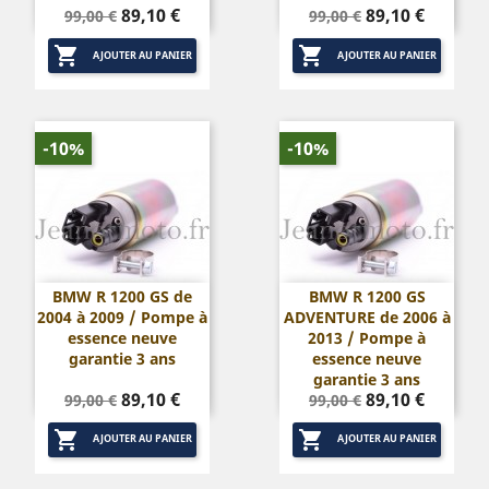
Prix
Prix
Prix
Prix
89,10 €
89,10 €
99,00 €
99,00 €
de
de


base
base
AJOUTER AU PANIER
AJOUTER AU PANIER
-10%
-10%
BMW R 1200 GS de
BMW R 1200 GS
2004 à 2009 / Pompe à
ADVENTURE de 2006 à
essence neuve
2013 / Pompe à
garantie 3 ans
essence neuve
garantie 3 ans
Prix
Prix
Prix
Prix
89,10 €
89,10 €
99,00 €
99,00 €
de
de


base
base
AJOUTER AU PANIER
AJOUTER AU PANIER