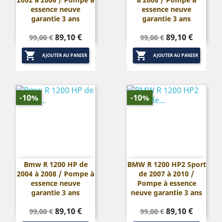
essence neuve
essence neuve
garantie 3 ans
garantie 3 ans
Prix
Prix
Prix
Prix
89,10 €
89,10 €
99,00 €
99,00 €
de
de


base
base
AJOUTER AU PANIER
AJOUTER AU PANIER
-10%
-10%
Bmw R 1200 HP de
BMW R 1200 HP2 Sport
2004 à 2008 / Pompe à
de 2007 à 2010 /
essence neuve
Pompe à essence
garantie 3 ans
neuve garantie 3 ans
Prix
Prix
Prix
Prix
89,10 €
89,10 €
99,00 €
99,00 €
de
de