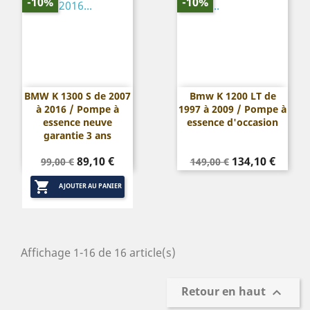
-10%
-10%
BMW K 1300 S de 2007
Bmw K 1200 LT de
à 2016 / Pompe à
1997 à 2009 / Pompe à
essence neuve
essence d'occasion
garantie 3 ans
Prix
Prix
Prix
Prix
89,10 €
134,10 €
99,00 €
149,00 €
de
de

base
base
AJOUTER AU PANIER
Affichage 1-16 de 16 article(s)
Retour en haut
