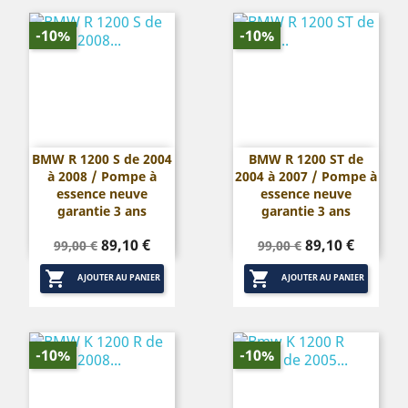
-10%
-10%
BMW R 1200 S de 2004
BMW R 1200 ST de
à 2008 / Pompe à
2004 à 2007 / Pompe à
essence neuve
essence neuve
garantie 3 ans
garantie 3 ans
Prix
Prix
Prix
Prix
89,10 €
89,10 €
99,00 €
99,00 €
de
de


base
base
AJOUTER AU PANIER
AJOUTER AU PANIER
-10%
-10%