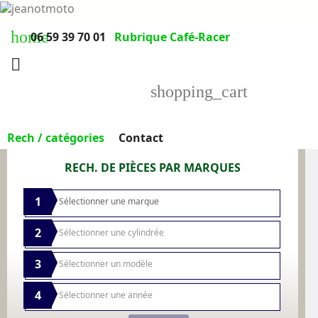
home
06 59 39 70 01
Rubrique Café-Racer

shopping_cart
Rech / catégories
Contact
RECH. DE PIÈCES PAR MARQUES
1
2
3
4