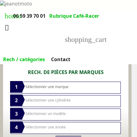
home
06 59 39 70 01
Rubrique Café-Racer

shopping_cart
Rech / catégories
Contact
RECH. DE PIÈCES PAR MARQUES
1
2
3
4