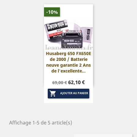
-10%
Husaberg 650 FX650E
de 2000 / Batterie
neuve garantie 2 Ans
de l'excellente...
Prix
Prix
62,10 €
69,00 €
de

base
AJOUTER AU PANIER
Affichage 1-5 de 5 article(s)