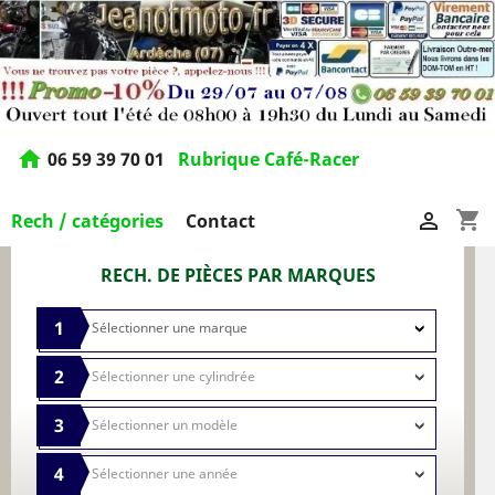
home
06 59 39 70 01
Rubrique Café-Racer
shopping_cart

Rech / catégories
Contact
RECH. DE PIÈCES PAR MARQUES
1
2
3
4