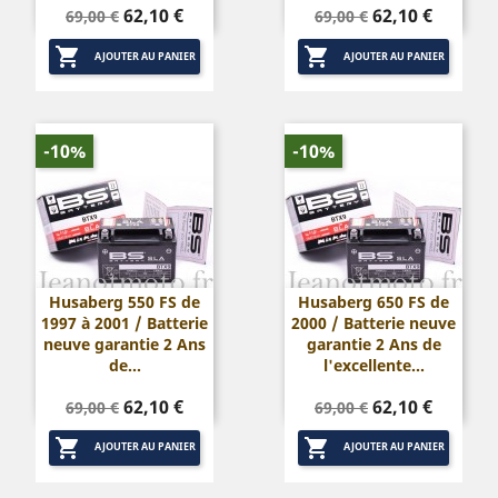
Prix
Prix
Prix
Prix
62,10 €
62,10 €
69,00 €
69,00 €
de
de


base
base
AJOUTER AU PANIER
AJOUTER AU PANIER
-10%
-10%
Husaberg 550 FS de
Husaberg 650 FS de
1997 à 2001 / Batterie
2000 / Batterie neuve
neuve garantie 2 Ans
garantie 2 Ans de
de...
l'excellente...
Prix
Prix
Prix
Prix
62,10 €
62,10 €
69,00 €
69,00 €
de
de


base
base
AJOUTER AU PANIER
AJOUTER AU PANIER