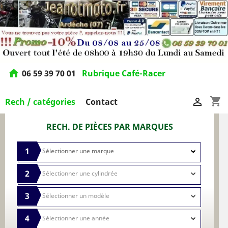
home
06 59 39 70 01
Rubrique Café-Racer
shopping_cart

Rech / catégories
Contact
RECH. DE PIÈCES PAR MARQUES
1
2
3
4