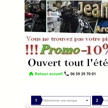
home
phone
Retour accueil
06 59 39 70 01
1
2