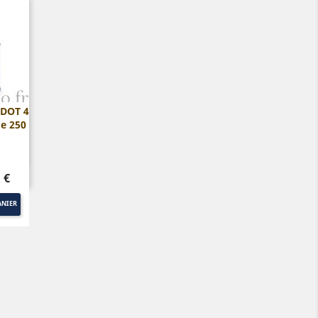
 DOT 4
e 250
ide
 €
ANIER