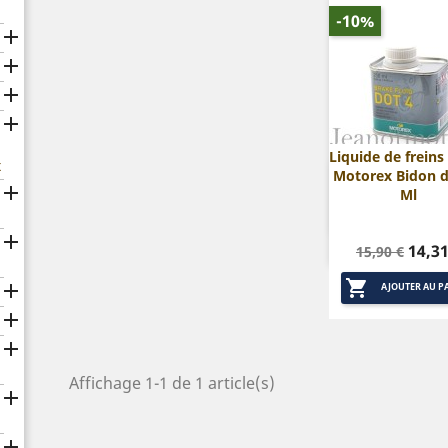
-10%




Liquide de freins
x
Motorex Bidon d

Aperçu rap

Ml

Prix
Prix
14,31
15,90 €
de

base

AJOUTER AU P


Affichage 1-1 de 1 article(s)

