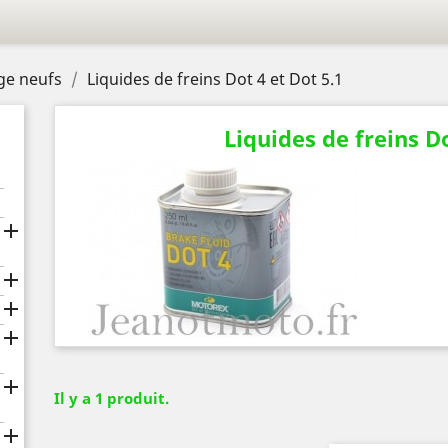
age neufs
Liquides de freins Dot 4 et Dot 5.1
Liquides de freins Do





Il y a 1 produit.
