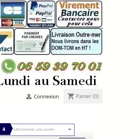
shopping_cart

Panier
(0)
Connexion
4