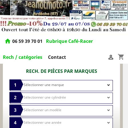
home
06 59 39 70 01
Rubrique Café-Racer
shopping_cart

Rech / catégories
Contact
RECH. DE PIÈCES PAR MARQUES
1
2
3
4