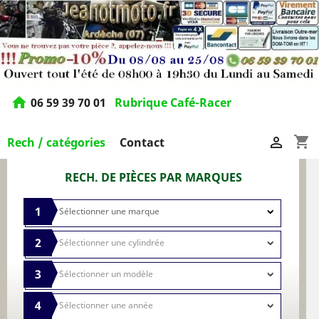
home
06 59 39 70 01
Rubrique Café-Racer
shopping_cart

Rech / catégories
Contact
RECH. DE PIÈCES PAR MARQUES
1
2
3
4