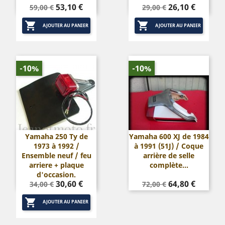
Prix
Prix
Prix
Prix
53,10 €
26,10 €
59,00 €
29,00 €
de
de


base
base
AJOUTER AU PANIER
AJOUTER AU PANIER
-10%
-10%
Yamaha 250 Ty de
Yamaha 600 XJ de 1984
1973 à 1992 /
à 1991 (51J) / Coque
Ensemble neuf / feu
arrière de selle
arriere + plaque
complète...
d'occasion.
Prix
Prix
Prix
Prix
30,60 €
64,80 €
34,00 €
72,00 €
de
de

base
base
AJOUTER AU PANIER