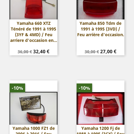
Yamaha 660 XTZ
Yamaha 850 Tdm de
Ténéré de 1991 à 1995
1991 à 1995 (3VD) /
(3YF & 4MD) / Feu
Feu arrière d'occasion.
arriere d'occasion en...
Prix
Prix
Prix
Prix
32,40 €
27,00 €
36,00 €
30,00 €
de
de
base
base
-10%
-10%
Yamaha 1000 FZ1 de
Yamaha 1200 Fj de
2006 à 2016 / Feu
1988 à 1995 (3CX) / Feu