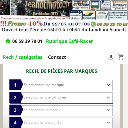
home
06 59 39 70 01
Rubrique Café-Racer
shopping_cart

Rech / catégories
Contact
RECH. DE PIÈCES PAR MARQUES
1
2
3
4