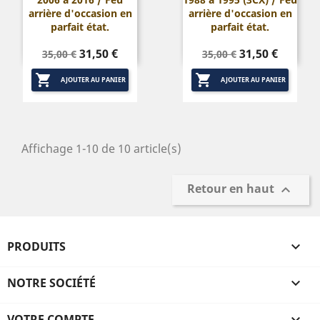
arrière d'occasion en
arrière d'occasion en
parfait état.
parfait état.
Prix
Prix
Prix
Prix
31,50 €
31,50 €
35,00 €
35,00 €
de
de


base
base
AJOUTER AU PANIER
AJOUTER AU PANIER
Affichage 1-10 de 10 article(s)
Retour en haut

PRODUITS

NOTRE SOCIÉTÉ

VOTRE COMPTE
