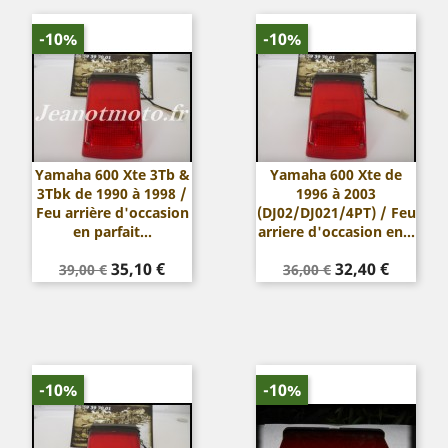
-10%
-10%
Yamaha 600 Xte 3Tb &
Yamaha 600 Xte de
3Tbk de 1990 à 1998 /
1996 à 2003
Feu arrière d'occasion
(DJ02/DJ021/4PT) / Feu
en parfait...
arriere d'occasion en...
Prix
Prix
Prix
Prix
35,10 €
32,40 €
39,00 €
36,00 €
de
de
base
base
-10%
-10%