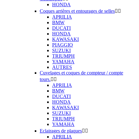
HONDA
Coques arrières et entourages de selles


APRILIA
BMW
DUCATI
HONDA
KAWASAKI
PIAGGIO
SUZUKI
TRIUMPH
YAMAHA
AUTRES
Cuvelages et coques de compteur / compte
tours.


APRILIA
BMW
DUCATI
HONDA
KAWASAKI
SUZUKI
TRIUMPH
YAMAHA
Eclairages de plaques


APRILIA