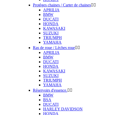
Protèges chaines / Carter de chaines


APRILIA
BMW
DUCATI
HONDA
KAWASAKI
SUZUKI
TRIUMPH
YAMAHA
Ras de roue / Lèches roue


APRILIA
BMW
DUCATI
HONDA
KAWASAKI
SUZUKI
TRIUMPH
YAMAHA
Réservoirs d'essence.


BMW
BSA
DUCATI
HARLEY DAVIDSON
HONDA