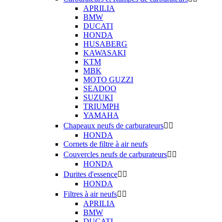
APRILIA
BMW
DUCATI
HONDA
HUSABERG
KAWASAKI
KTM
MBK
MOTO GUZZI
SEADOO
SUZUKI
TRIUMPH
YAMAHA
Chapeaux neufs de carburateurs


HONDA
Cornets de filtre à air neufs
Couvercles neufs de carburateurs


HONDA
Durites d'essence


HONDA
Filtres à air neufs


APRILIA
BMW
DUCATI