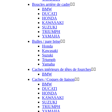
Boucles arrière de cadre


BMW
DUCATI
HONDA
KAWASAKI
SUZUKI
TRIUMPH
YAMAHA
Bulles / pare brise


Honda
Kawasaki
Suzuki
Triumph
Yamaha
Caches intèrieurs de têtes de fourches


BMW
Caches / Coques de liaison


BMW
DUCATI
HONDA
KAWASAKI
SUZUKI
TRIUMPH
YAMAHA