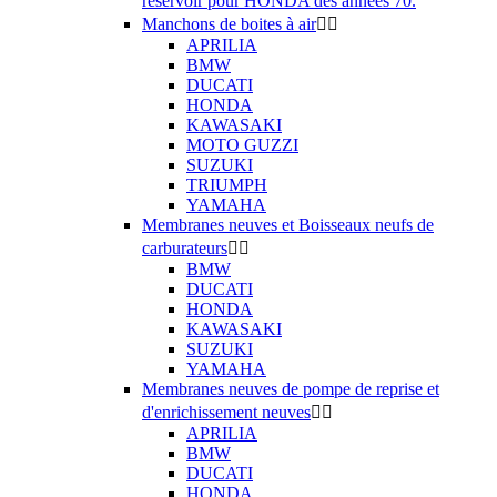
réservoir pour HONDA des années 70.
Manchons de boites à air


APRILIA
BMW
DUCATI
HONDA
KAWASAKI
MOTO GUZZI
SUZUKI
TRIUMPH
YAMAHA
Membranes neuves et Boisseaux neufs de
carburateurs


BMW
DUCATI
HONDA
KAWASAKI
SUZUKI
YAMAHA
Membranes neuves de pompe de reprise et
d'enrichissement neuves


APRILIA
BMW
DUCATI
HONDA