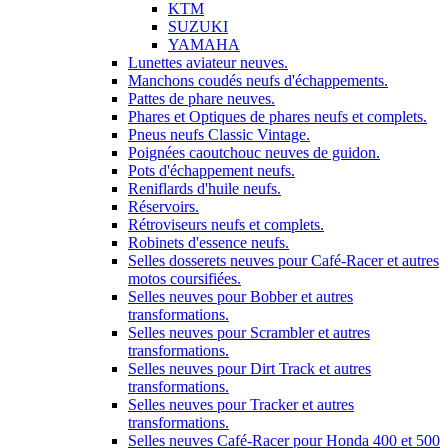
KTM
SUZUKI
YAMAHA
Lunettes aviateur neuves.
Manchons coudés neufs d'échappements.
Pattes de phare neuves.
Phares et Optiques de phares neufs et complets.
Pneus neufs Classic Vintage.
Poignées caoutchouc neuves de guidon.
Pots d'échappement neufs.
Reniflards d'huile neufs.
Réservoirs.
Rétroviseurs neufs et complets.
Robinets d'essence neufs.
Selles dosserets neuves pour Café-Racer et autres
motos coursifiées.
Selles neuves pour Bobber et autres
transformations.
Selles neuves pour Scrambler et autres
transformations.
Selles neuves pour Dirt Track et autres
transformations.
Selles neuves pour Tracker et autres
transformations.
Selles neuves Café-Racer pour Honda 400 et 500