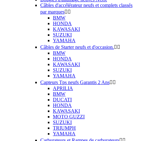
Câbles d'accélérateur neufs et complets classés
par marques


BMW
HONDA
KAWASAKI
SUZUKI
YAMAHA
Câbles de Starter neufs et d'occasion.


BMW
HONDA
KAWASAKI
SUZUKI
YAMAHA
Capteurs Tps neufs Garantis 2 Ans


APRILIA
BMW
DUCATI
HONDA
KAWASAKI
MOTO GUZZI
SUZUKI
TRIUMPH
YAMAHA
Carburateurs et Rampes de carburateurs

