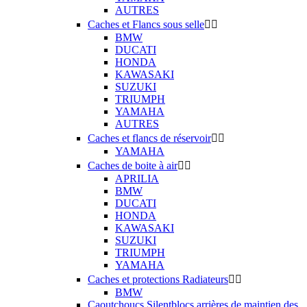
AUTRES
Caches et Flancs sous selle


BMW
DUCATI
HONDA
KAWASAKI
SUZUKI
TRIUMPH
YAMAHA
AUTRES
Caches et flancs de réservoir


YAMAHA
Caches de boite à air


APRILIA
BMW
DUCATI
HONDA
KAWASAKI
SUZUKI
TRIUMPH
YAMAHA
Caches et protections Radiateurs


BMW
Caoutchoucs Silentblocs arrières de maintien des