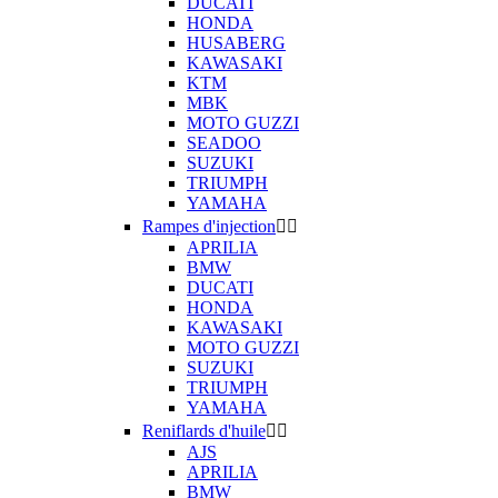
DUCATI
HONDA
HUSABERG
KAWASAKI
KTM
MBK
MOTO GUZZI
SEADOO
SUZUKI
TRIUMPH
YAMAHA
Rampes d'injection


APRILIA
BMW
DUCATI
HONDA
KAWASAKI
MOTO GUZZI
SUZUKI
TRIUMPH
YAMAHA
Reniflards d'huile


AJS
APRILIA
BMW