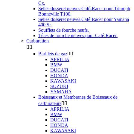
Cx.
Selles dosseret neuves Café-Racer pour Triumph
Bonneville T100.
Selles dosseret neuves Café-Racer pour Yamaha
400 Sr.
Soufflets de fourche neufs.
Têtes de fourche neuves pour Café-Racer.
Carburation


Barillets de gaz


APRILIA
BMW
DUCATI
HONDA
KAWASAKI
SUZUKI
YAMAHA
Boisseaux et Membranes de Boisseaux de
carburateurs


APRILIA
BMW
DUCATI
HONDA
KAWASAKI