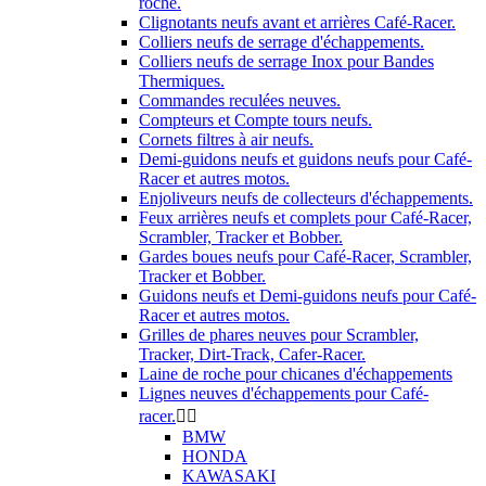
roche.
Clignotants neufs avant et arrières Café-Racer.
Colliers neufs de serrage d'échappements.
Colliers neufs de serrage Inox pour Bandes
Thermiques.
Commandes reculées neuves.
Compteurs et Compte tours neufs.
Cornets filtres à air neufs.
Demi-guidons neufs et guidons neufs pour Café-
Racer et autres motos.
Enjoliveurs neufs de collecteurs d'échappements.
Feux arrières neufs et complets pour Café-Racer,
Scrambler, Tracker et Bobber.
Gardes boues neufs pour Café-Racer, Scrambler,
Tracker et Bobber.
Guidons neufs et Demi-guidons neufs pour Café-
Racer et autres motos.
Grilles de phares neuves pour Scrambler,
Tracker, Dirt-Track, Cafer-Racer.
Laine de roche pour chicanes d'échappements
Lignes neuves d'échappements pour Café-
racer.


BMW
HONDA
KAWASAKI