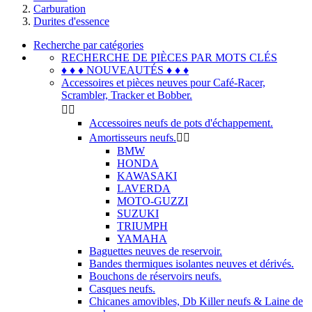
Carburation
Durites d'essence
Recherche par catégories
RECHERCHE DE PIÈCES PAR MOTS CLÉS
♦ ♦ ♦ NOUVEAUTÉS ♦ ♦ ♦
Accessoires et pièces neuves pour Café-Racer,
Scrambler, Tracker et Bobber.


Accessoires neufs de pots d'échappement.
Amortisseurs neufs.


BMW
HONDA
KAWASAKI
LAVERDA
MOTO-GUZZI
SUZUKI
TRIUMPH
YAMAHA
Baguettes neuves de reservoir.
Bandes thermiques isolantes neuves et dérivés.
Bouchons de réservoirs neufs.
Casques neufs.
Chicanes amovibles, Db Killer neufs & Laine de