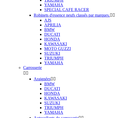
TRIUMPH
YAMAHA
SPECIAL CAFE RACER
Robinets d'essence neufs classés par marques.


AJS
APRILIA
BMW
DUCATI
HONDA
KAWASAKI
MOTO GUZZI
SUZUKI
TRIUMPH
YAMAHA
Carrosserie


Araignées


BMW
DUCATI
HONDA
KAWASAKI
SUZUKI
TRIUMPH
YAMAHA
Autocollants de carrosserie

