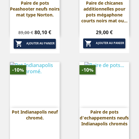
Paire de pots
Paire de chicanes
Peashooter neufs noirs
additionnelles pour
mat type Norton.
pots mégaphone
courts noirs mat ou...
Prix
Prix
Prix
80,10 €
29,00 €
89,00 €
de


base
AJOUTER AU PANIER
AJOUTER AU PANIER
-10%
-10%
Pot Indianapolis neuf
Paire de pots
chromé.
d'echappements neufs
Indianapolis chromés