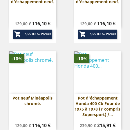
d'échappement neuf.
d'échappement neuf.
Prix
Prix
Prix
Prix
116,10 €
116,10 €
129,00 €
129,00 €
de
de


base
base
AJOUTER AU PANIER
AJOUTER AU PANIER
-10%
-10%
Pot neuf Minéapolis
Pot d'échappement
chromé.
Honda 400 Cb Four de
1975 à 1978 (Y compris
Supersport) /...
Prix
Prix
Prix
Prix
116,10 €
215,91 €
129,00 €
239,90 €