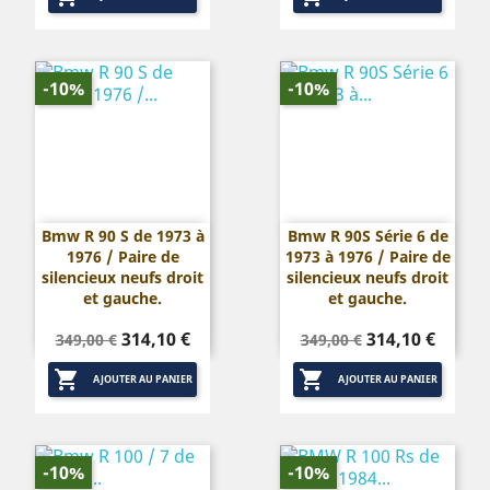
-10%
-10%
Bmw R 90 S de 1973 à
Bmw R 90S Série 6 de
1976 / Paire de
1973 à 1976 / Paire de
silencieux neufs droit
silencieux neufs droit
et gauche.
et gauche.
Prix
Prix
Prix
Prix
314,10 €
314,10 €
349,00 €
349,00 €
de
de


base
base
AJOUTER AU PANIER
AJOUTER AU PANIER
-10%
-10%