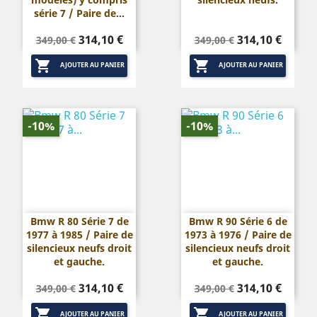
série 7 / Paire de...
Prix
Prix
Prix
Prix
314,10 €
314,10 €
349,00 €
349,00 €
de
de


base
base
AJOUTER AU PANIER
AJOUTER AU PANIER
-10%
-10%
Bmw R 80 Série 7 de
Bmw R 90 Série 6 de
1977 à 1985 / Paire de
1973 à 1976 / Paire de
silencieux neufs droit
silencieux neufs droit
et gauche.
et gauche.
Prix
Prix
Prix
Prix
314,10 €
314,10 €
349,00 €
349,00 €
de
de


base
base
AJOUTER AU PANIER
AJOUTER AU PANIER