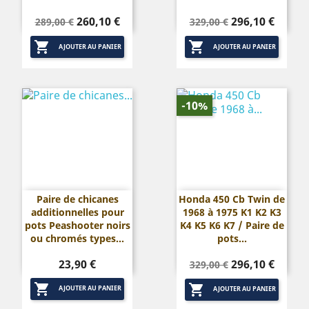
Prix
Prix
Prix
Prix
260,10 €
296,10 €
289,00 €
329,00 €
de
de


base
base
AJOUTER AU PANIER
AJOUTER AU PANIER
-10%
Paire de chicanes
Honda 450 Cb Twin de
additionnelles pour
1968 à 1975 K1 K2 K3
pots Peashooter noirs
K4 K5 K6 K7 / Paire de
ou chromés types...
pots...
Prix
Prix
Prix
23,90 €
296,10 €
329,00 €
de


base
AJOUTER AU PANIER
AJOUTER AU PANIER