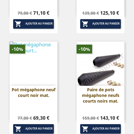
Prix
Prix
Prix
Prix
71,10 €
125,10 €
79,00 €
139,00 €
de
de


base
base
AJOUTER AU PANIER
AJOUTER AU PANIER
-10%
-10%
Pot mégaphone neuf
Paire de pots
court noir mat.
mégaphone neufs
courts noirs mat.
Prix
Prix
Prix
Prix
69,30 €
143,10 €
77,00 €
159,00 €
de
de


base
base
AJOUTER AU PANIER
AJOUTER AU PANIER