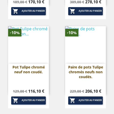
Prix
Prix
Prix
Prix
170,10 €
278,10 €
189,00 €
309,00 €
de
de


base
base
AJOUTER AU PANIER
AJOUTER AU PANIER
-10%
-10%
Pot Tulipe chromé
Paire de pots Tulipe
neuf non coudé.
chromés neufs non
coudés.
Prix
Prix
Prix
Prix
116,10 €
206,10 €
129,00 €
229,00 €
de
de


base
base
AJOUTER AU PANIER
AJOUTER AU PANIER