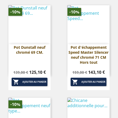
-10%
-10%
Pot Dunstall neuf
Pot d'échappement
chromé 69 CM.
Speed Master Silencer
neuf chromé 71 CM
Hors tout
Prix
Prix
Prix
Prix
125,10 €
143,10 €
139,00 €
159,00 €
de
de


base
base
AJOUTER AU PANIER
AJOUTER AU PANIER
-10%