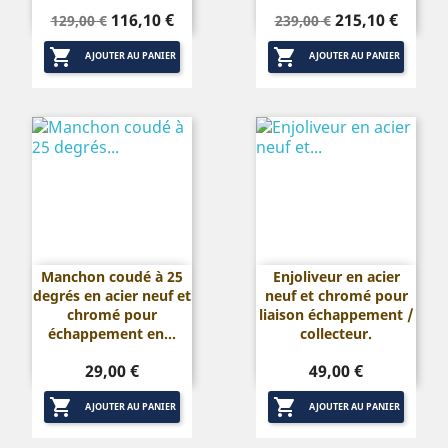
Prix
Prix
Prix
Prix
116,10 €
215,10 €
129,00 €
239,00 €
de
de


base
base
AJOUTER AU PANIER
AJOUTER AU PANIER
Manchon coudé à 25
Enjoliveur en acier
degrés en acier neuf et
neuf et chromé pour
chromé pour
liaison échappement /
échappement en...
collecteur.
Prix
Prix
29,00 €
49,00 €


AJOUTER AU PANIER
AJOUTER AU PANIER