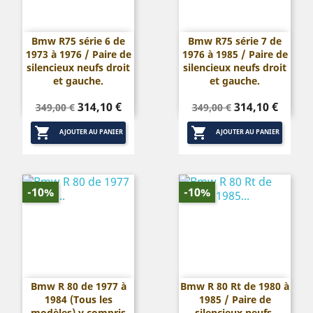
Bmw R75 série 6 de
Bmw R75 série 7 de
1973 à 1976 / Paire de
1976 à 1985 / Paire de
silencieux neufs droit
silencieux neufs droit
et gauche.
et gauche.
Prix
Prix
Prix
Prix
314,10 €
314,10 €
349,00 €
349,00 €
de
de


base
base
AJOUTER AU PANIER
AJOUTER AU PANIER
-10%
-10%
Bmw R 80 de 1977 à
Bmw R 80 Rt de 1980 à
1984 (Tous les
1985 / Paire de
modèles) y compris
silencieux neufs.