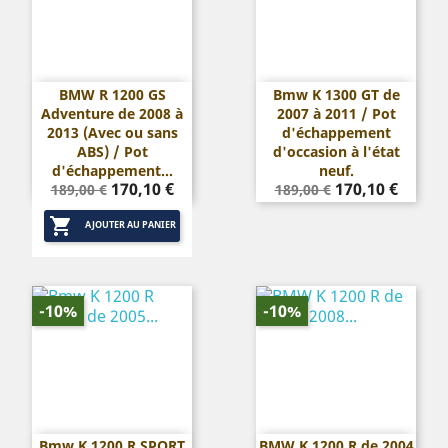
BMW R 1200 GS
Bmw K 1300 GT de
Adventure de 2008 à
2007 à 2011 / Pot
2013 (Avec ou sans
d'échappement
ABS) / Pot
d'occasion à l'état
d'échappement...
neuf.
Prix
Prix
Prix
Prix
170,10 €
170,10 €
189,00 €
189,00 €
de
de

base
base
AJOUTER AU PANIER
-10%
-10%
Bmw K 1200 R SPORT
BMW K 1200 R de 2004