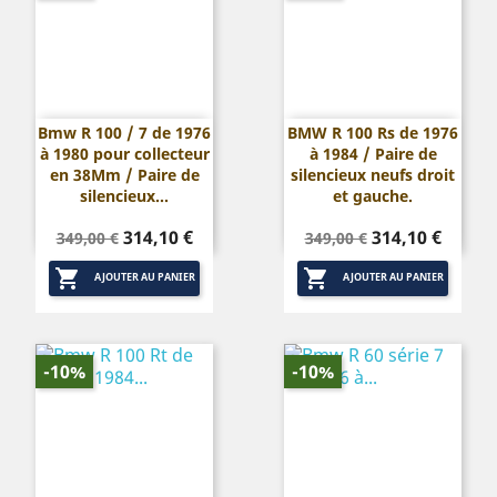
Bmw R 100 / 7 de 1976
BMW R 100 Rs de 1976
à 1980 pour collecteur
à 1984 / Paire de
en 38Mm / Paire de
silencieux neufs droit
silencieux...
et gauche.
Prix
Prix
Prix
Prix
314,10 €
314,10 €
349,00 €
349,00 €
de
de


base
base
AJOUTER AU PANIER
AJOUTER AU PANIER
-10%
-10%