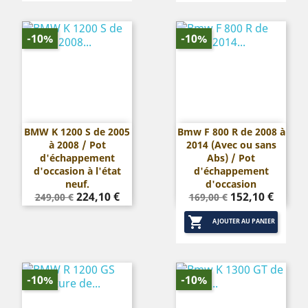
-10%
-10%
BMW K 1200 S de 2005
Bmw F 800 R de 2008 à
à 2008 / Pot
2014 (Avec ou sans
d'échappement
Abs) / Pot
d'occasion à l'état
d'échappement
neuf.
d'occasion
Prix
Prix
Prix
Prix
224,10 €
152,10 €
249,00 €
169,00 €
de
de

base
base
AJOUTER AU PANIER
-10%
-10%