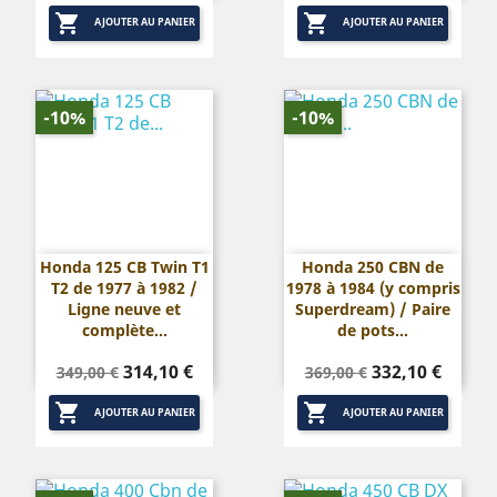
de
de


base
base
AJOUTER AU PANIER
AJOUTER AU PANIER
-10%
-10%
Honda 125 CB Twin T1
Honda 250 CBN de
T2 de 1977 à 1982 /
1978 à 1984 (y compris
Ligne neuve et
Superdream) / Paire
complète...
de pots...
Prix
Prix
Prix
Prix
314,10 €
332,10 €
349,00 €
369,00 €
de
de


base
base
AJOUTER AU PANIER
AJOUTER AU PANIER