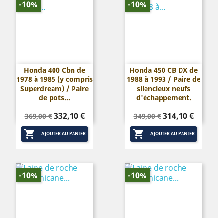
-10%
-10%
Honda 400 Cbn de
Honda 450 CB DX de
1978 à 1985 (y compris
1988 à 1993 / Paire de
Superdream) / Paire
silencieux neufs
de pots...
d'échappement.
Prix
Prix
Prix
Prix
332,10 €
314,10 €
369,00 €
349,00 €
de
de


base
base
AJOUTER AU PANIER
AJOUTER AU PANIER
-10%
-10%