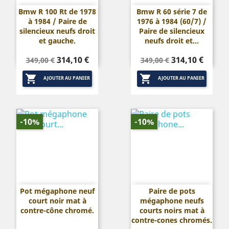
Bmw R 100 Rt de 1978
Bmw R 60 série 7 de
à 1984 / Paire de
1976 à 1984 (60/7) /
silencieux neufs droit
Paire de silencieux
et gauche.
neufs droit et...
Prix
Prix
Prix
Prix
314,10 €
314,10 €
349,00 €
349,00 €
de
de


base
base
AJOUTER AU PANIER
AJOUTER AU PANIER
-10%
-10%
Pot mégaphone neuf
Paire de pots
court noir mat à
mégaphone neufs
contre-cône chromé.
courts noirs mat à
contre-cones chromés.