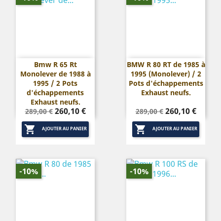
Bmw R 65 Rt
BMW R 80 RT de 1985 à
Monolever de 1988 à
1995 (Monolever) / 2
1995 / 2 Pots
Pots d'échappements
d'échappements
Exhaust neufs.
Exhaust neufs.
Prix
Prix
Prix
Prix
260,10 €
260,10 €
289,00 €
289,00 €
de
de


base
base
AJOUTER AU PANIER
AJOUTER AU PANIER
-10%
-10%