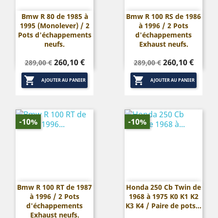
Bmw R 80 de 1985 à
Bmw R 100 RS de 1986
1995 (Monolever) / 2
à 1996 / 2 Pots
Pots d'échappements
d'échappements
neufs.
Exhaust neufs.
Prix
Prix
Prix
Prix
260,10 €
260,10 €
289,00 €
289,00 €
de
de


base
base
AJOUTER AU PANIER
AJOUTER AU PANIER
-10%
-10%
Bmw R 100 RT de 1987
Honda 250 Cb Twin de
à 1996 / 2 Pots
1968 à 1975 K0 K1 K2
d'échappements
K3 K4 / Paire de pots...
Exhaust neufs.