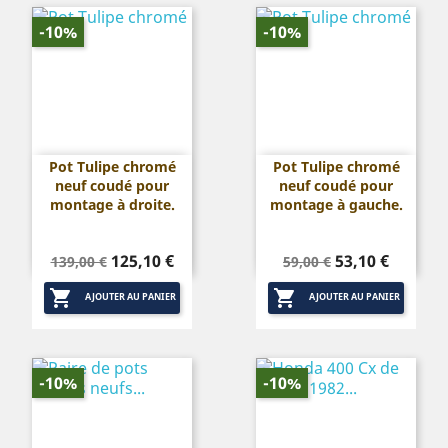
-10%
-10%
Pot Tulipe chromé
Pot Tulipe chromé
neuf coudé pour
neuf coudé pour
montage à droite.
montage à gauche.
Prix
Prix
Prix
Prix
125,10 €
53,10 €
139,00 €
59,00 €
de
de


base
base
AJOUTER AU PANIER
AJOUTER AU PANIER
-10%
-10%