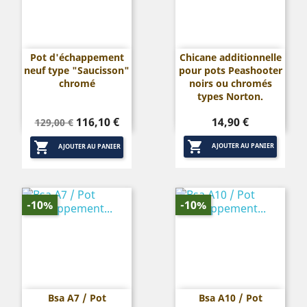
Pot d'échappement
Chicane additionnelle
neuf type "Saucisson"
pour pots Peashooter
chromé
noirs ou chromés
types Norton.
Prix
Prix
Prix
116,10 €
14,90 €
129,00 €
de


base
AJOUTER AU PANIER
AJOUTER AU PANIER
-10%
-10%
Bsa A7 / Pot
Bsa A10 / Pot