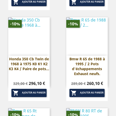


base
base
AJOUTER AU PANIER
AJOUTER AU PANIER
-10%
-10%
Honda 350 Cb Twin de
Bmw R 65 de 1988 à
1968 à 1975 K0 K1 K2
1995 / 2 Pots
K3 K4 / Paire de pots...
d'échappements
Exhaust neufs.
Prix
Prix
Prix
Prix
296,10 €
260,10 €
329,00 €
289,00 €
de
de


base
base
AJOUTER AU PANIER
AJOUTER AU PANIER
-10%
-10%