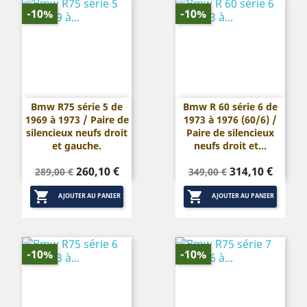
-10%
-10%
Bmw R75 série 5 de
Bmw R 60 série 6 de
1969 à 1973 / Paire de
1973 à 1976 (60/6) /
silencieux neufs droit
Paire de silencieux
et gauche.
neufs droit et...
Prix
Prix
Prix
Prix
260,10 €
314,10 €
289,00 €
349,00 €
de
de


base
base
AJOUTER AU PANIER
AJOUTER AU PANIER
-10%
-10%