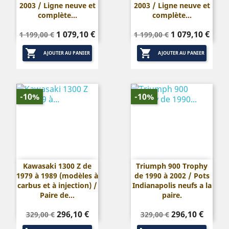
2003 / Ligne neuve et
2003 / Ligne neuve et
complète...
complète...
Prix
Prix
Prix
Prix
1 079,10 €
1 079,10 €
1 199,00 €
1 199,00 €
de
de


base
base
AJOUTER AU PANIER
AJOUTER AU PANIER
-10%
-10%
Kawasaki 1300 Z de
Triumph 900 Trophy
1979 à 1989 (modèles à
de 1990 à 2002 / Pots
carbus et à injection) /
Indianapolis neufs a la
Paire de...
paire.
Prix
Prix
Prix
Prix
296,10 €
296,10 €
329,00 €
329,00 €
de
de