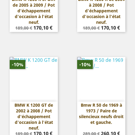
de 2005 à 2009 / Pot
à 2008 / Pot
d'échappement
d'échappement
d'occasion à l'état
d'occasion à l'état
neuf.
neuf.
Prix
Prix
Prix
Prix
170,10 €
170,10 €
189,00 €
189,00 €
de
de
base
base
-10%
-10%
BMW K 1200 GT de
Bmw R 50 de 1969 à
2002 à 2008 / Pot
1973 / Paire de
d'échappement
silencieux neufs droit
d'occasion à l'état
et gauche.
neuf.
Prix
Prix
Prix
Prix
170,10 €
260,10 €
189,00 €
289,00 €