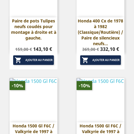
Paire de pots Tulipes
Honda 400 Cx de 1978
neufs coudés pour
à 1982
montage à droite et à
(Classique/Routière) /
gauche.
Paire de silencieux
neufs...
Prix
Prix
Prix
Prix
143,10 €
332,10 €
159,00 €
369,00 €
de
de


base
base
AJOUTER AU PANIER
AJOUTER AU PANIER
-10%
-10%
Honda 1500 Gl F6C /
Honda 1500 Gl F6C /
Valkyrie de 1997 à
Valkyrie de 1997 à