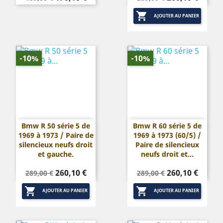
de
de

base
base
AJOUTER AU PANIER
-10%
-10%
Bmw R 50 série 5 de
Bmw R 60 série 5 de
1969 à 1973 / Paire de
1969 à 1973 (60/5) /
silencieux neufs droit
Paire de silencieux
et gauche.
neufs droit et...
Prix
Prix
Prix
Prix
260,10 €
260,10 €
289,00 €
289,00 €
de
de


base
base
AJOUTER AU PANIER
AJOUTER AU PANIER