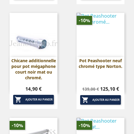
-10%
Chicane additionnelle
Pot Peashooter neuf
pour pot mégaphone
chromé type Norton.
court noir mat ou
chromé.
Prix
Prix
Prix
14,90 €
125,10 €
139,00 €
de


base
AJOUTER AU PANIER
AJOUTER AU PANIER
-10%
-10%