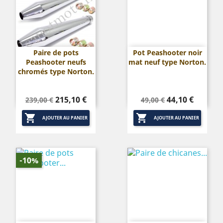
Paire de pots
Pot Peashooter noir
Peashooter neufs
mat neuf type Norton.
chromés type Norton.
Prix
Prix
Prix
Prix
215,10 €
44,10 €
239,00 €
49,00 €
de
de


base
base
AJOUTER AU PANIER
AJOUTER AU PANIER
-10%