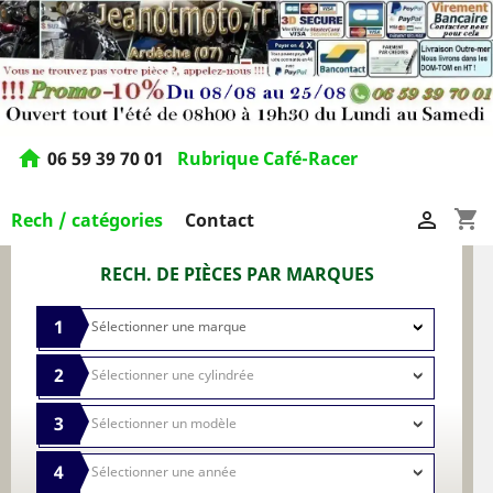
home
06 59 39 70 01
Rubrique Café-Racer
shopping_cart

Rech / catégories
Contact
RECH. DE PIÈCES PAR MARQUES
1
2
3
4