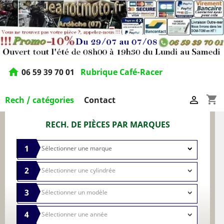
home
06 59 39 70 01
Rubrique Café-Racer
shopping_cart

Rech / catégories
Contact
RECH. DE PIÈCES PAR MARQUES
1
2
3
4