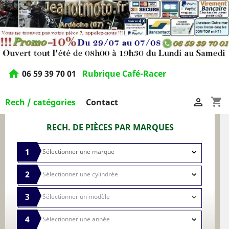
home
06 59 39 70 01
Rubrique Café-Racer
shopping_cart

Rech / catégories
Contact
RECH. DE PIÈCES PAR MARQUES
1
2
3
4