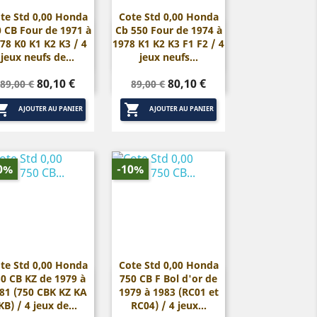
te Std 0,00 Honda
Cote Std 0,00 Honda
 CB Four de 1971 à
Cb 550 Four de 1974 à


Aperçu rapide
Aperçu rapide
78 K0 K1 K2 K3 / 4
1978 K1 K2 K3 F1 F2 / 4
jeux neufs de...
jeux neufs...
Prix
Prix
Prix
Prix
80,10 €
80,10 €
89,00 €
89,00 €
de
de


base
base
AJOUTER AU PANIER
AJOUTER AU PANIER
0%
-10%
te Std 0,00 Honda
Cote Std 0,00 Honda
0 CB KZ de 1979 à
750 CB F Bol d'or de


Aperçu rapide
Aperçu rapide
81 (750 CBK KZ KA
1979 à 1983 (RC01 et
KB) / 4 jeux de...
RC04) / 4 jeux...