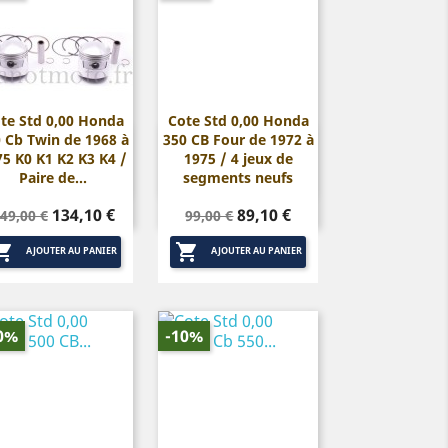
te Std 0,00 Honda
Cote Std 0,00 Honda
 Cb Twin de 1968 à
350 CB Four de 1972 à


Aperçu rapide
Aperçu rapide
75 K0 K1 K2 K3 K4 /
1975 / 4 jeux de
Paire de...
segments neufs
rix
Prix
Prix
Prix
134,10 €
89,10 €
49,00 €
99,00 €
de
de


base
base
AJOUTER AU PANIER
AJOUTER AU PANIER
0%
-10%