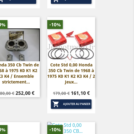
0%
-10%
da 350 Cb Twin de
Cote Std 0,00 Honda
68 à 1975 K0 K1 K2
350 Cb Twin de 1968 à


Aperçu rapide
Aperçu rapide
K3 K4 / Ensemble
1975 K0 K1 K2 K3 K4 / 2
strictement...
Jeux...
rix
Prix
Prix
Prix
252,00 €
161,10 €
80,00 €
179,00 €
de
de

base
base
AJOUTER AU PANIER
0%
-10%