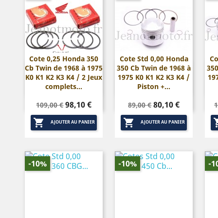
Cote 0,25 Honda 350
Cote Std 0,00 Honda
Co
Cb Twin de 1968 à 1975
350 Cb Twin de 1968 à
350


Aperçu rapide
Aperçu rapide
K0 K1 K2 K3 K4 / 2 Jeux
1975 K0 K1 K2 K3 K4 /
19
complets...
Piston +...
Prix
Prix
Prix
Prix
P
98,10 €
80,10 €
109,00 €
89,00 €
1
de
de


base
base
AJOUTER AU PANIER
AJOUTER AU PANIER
-10%
-10%
-1