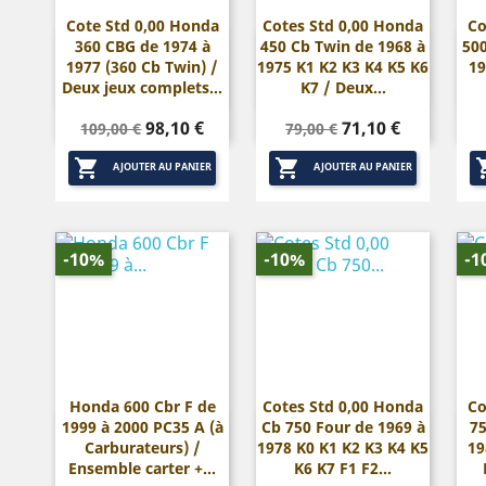
Cote Std 0,00 Honda
Cotes Std 0,00 Honda
Co
360 CBG de 1974 à
450 Cb Twin de 1968 à
500


Aperçu rapide
Aperçu rapide
1977 (360 Cb Twin) /
1975 K1 K2 K3 K4 K5 K6
19
Deux jeux complets...
K7 / Deux...
Prix
Prix
Prix
Prix
98,10 €
71,10 €
109,00 €
79,00 €
de
de


base
base
AJOUTER AU PANIER
AJOUTER AU PANIER
-10%
-10%
-1
Honda 600 Cbr F de
Cotes Std 0,00 Honda
Co
1999 à 2000 PC35 A (à
Cb 750 Four de 1969 à
75


Aperçu rapide
Aperçu rapide
Carburateurs) /
1978 K0 K1 K2 K3 K4 K5
19
Ensemble carter +...
K6 K7 F1 F2...