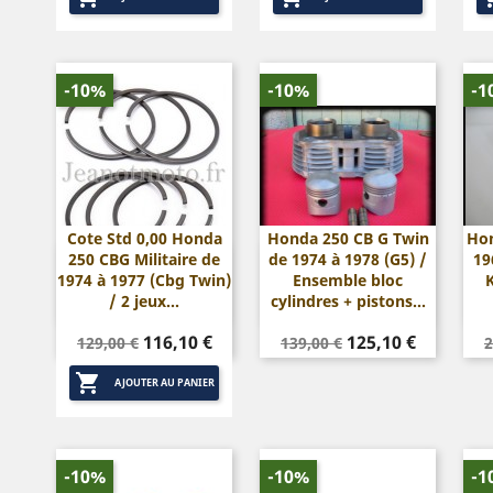
-10%
-10%
-1
Cote Std 0,00 Honda
Honda 250 CB G Twin
Hon
250 CBG Militaire de
de 1974 à 1978 (G5) /
19


Aperçu rapide
Aperçu rapide
1974 à 1977 (Cbg Twin)
Ensemble bloc
/ 2 jeux...
cylindres + pistons...
Prix
Prix
Prix
Prix
P
116,10 €
125,10 €
129,00 €
139,00 €
2
de
de

base
base
AJOUTER AU PANIER
-10%
-10%
-1