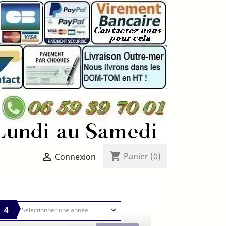
shopping_cart

Panier
(0)
Connexion
4