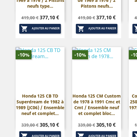
1969 à 1976 / 2 Pistons
de 1969 à 1976 / 2
à
neufs type...
Pistons neufs...
Prix
Prix
Prix
Prix
P
377,10 €
377,10 €
419,00 €
419,00 €
4
de
de


base
base
AJOUTER AU PANIER
AJOUTER AU PANIER
-10%
-10%
-1
Honda 125 CB TD
Honda 125 CM Custom
Co
Superdream de 1982 à
de 1978 à 1991 Cmc et
250


Aperçu rapide
Aperçu rapide
1989 (JC06) / Ensemble
Cmt / Ensemble neuf
197
neuf et complet...
et complet bloc...
Prix
Prix
Prix
Prix
P
305,10 €
305,10 €
339,00 €
339,00 €
1
de
de


base
base
AJOUTER AU PANIER
AJOUTER AU PANIER