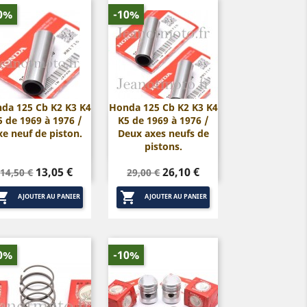
0%
-10%
da 125 Cb K2 K3 K4
Honda 125 Cb K2 K3 K4
5 de 1969 à 1976 /
K5 de 1969 à 1976 /


Aperçu rapide
Aperçu rapide
xe neuf de piston.
Deux axes neufs de
pistons.
Prix
Prix
Prix
Prix
13,05 €
26,10 €
14,50 €
29,00 €
de
de


base
base
AJOUTER AU PANIER
AJOUTER AU PANIER
0%
-10%