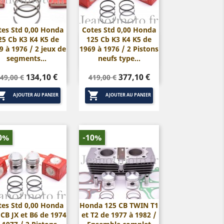
tes Std 0,00 Honda
Cotes Std 0,00 Honda
25 Cb K3 K4 K5 de
125 Cb K3 K4 K5 de


Aperçu rapide
Aperçu rapide
9 à 1976 / 2 jeux de
1969 à 1976 / 2 Pistons
segments...
neufs type...
rix
Prix
Prix
Prix
134,10 €
377,10 €
49,00 €
419,00 €
de
de


base
base
AJOUTER AU PANIER
AJOUTER AU PANIER
0%
-10%
tes Std 0,00 Honda
Honda 125 CB TWIN T1
 CB JX et B6 de 1974
et T2 de 1977 à 1982 /


Aperçu rapide
Aperçu rapide