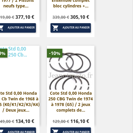
 1977 / 2 Pistons
Ensemble complet
neufs type...
bloc cylindres +...
rix
Prix
Prix
Prix
377,10 €
305,10 €
19,00 €
339,00 €
de
de


base
base
AJOUTER AU PANIER
AJOUTER AU PANIER
0%
-10%
te Std 0,00 Honda
Cote Std 0,00 Honda
 Cb Twin de 1968 à
250 CBG Twin de 1974


Aperçu rapide
Aperçu rapide
5 (K0/K1/K2/K3/K4)
à 1978 (G5) / 2 jeux
/ Deux jeux...
complets de...
rix
Prix
Prix
Prix
134,10 €
116,10 €
49,00 €
129,00 €
de
de


base
base
AJOUTER AU PANIER
AJOUTER AU PANIER