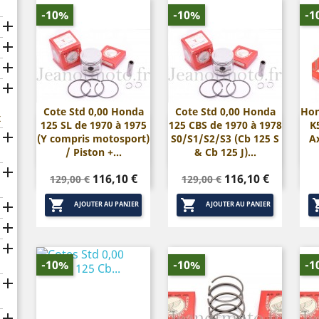
-10%
-10%
-1




Cote Std 0,00 Honda
Cote Std 0,00 Honda
Hon
x
125 SL de 1970 à 1975
125 CBS de 1970 à 1978
K


Aperçu rapide
Aperçu rapide

(Y compris motosport)
S0/S1/S2/S3 (Cb 125 S
A
/ Piston +...
& Cb 125 J)...

Prix
Prix
Prix
Prix
116,10 €
116,10 €
129,00 €
129,00 €
de
de


base
base

AJOUTER AU PANIER
AJOUTER AU PANIER


-10%
-10%
-1

