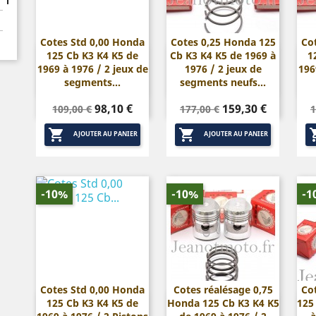
Cotes Std 0,00 Honda
Cotes 0,25 Honda 125
Co
125 Cb K3 K4 K5 de
Cb K3 K4 K5 de 1969 à
1


Aperçu rapide
Aperçu rapide
1969 à 1976 / 2 jeux de
1976 / 2 jeux de
196
segments...
segments neufs...
Prix
Prix
Prix
Prix
P
98,10 €
159,30 €
109,00 €
177,00 €
1
de
de


base
base
AJOUTER AU PANIER
AJOUTER AU PANIER
-10%
-10%
-1
Cotes Std 0,00 Honda
Cotes réalésage 0,75
Co
125 Cb K3 K4 K5 de
Honda 125 Cb K3 K4 K5
125


Aperçu rapide
Aperçu rapide