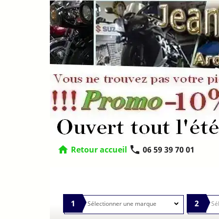
home
phone
Retour accueil
06 59 39 70 01
1
2