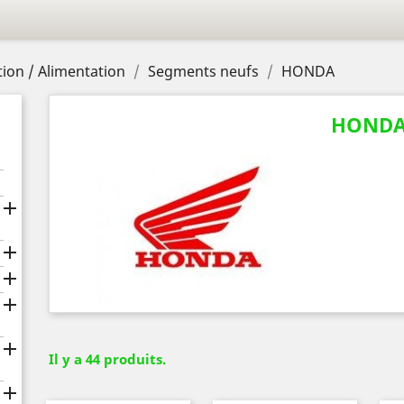
ion / Alimentation
Segments neufs
HONDA
HOND





Il y a 44 produits.
