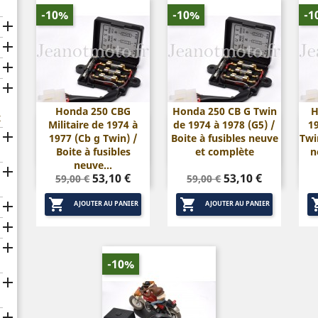
-10%
-10%
-1




Honda 250 CBG
Honda 250 CB G Twin
H
x
Militaire de 1974 à
de 1974 à 1978 (G5) /
1


Aperçu rapide
Aperçu rapide

1977 (Cb g Twin) /
Boite à fusibles neuve
Twi
Boite à fusibles
et complète
n
neuve...

Prix
Prix
Prix
Prix
53,10 €
53,10 €
59,00 €
59,00 €
de
de


base
base

AJOUTER AU PANIER
AJOUTER AU PANIER


-10%

