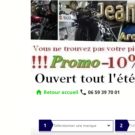
home
phone
Retour accueil
06 59 39 70 01
1
2