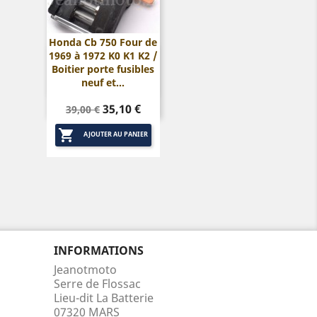
Honda Cb 750 Four de
1969 à 1972 K0 K1 K2 /

Aperçu rapide
Boitier porte fusibles
neuf et...
Prix
Prix
35,10 €
39,00 €
de

base
AJOUTER AU PANIER
INFORMATIONS
Jeanotmoto
Serre de Flossac
Lieu-dit La Batterie
07320 MARS