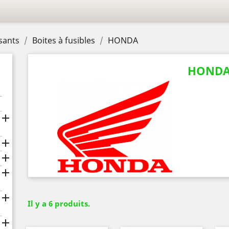
sants
Boites à fusibles
HONDA
HOND





Il y a 6 produits.
