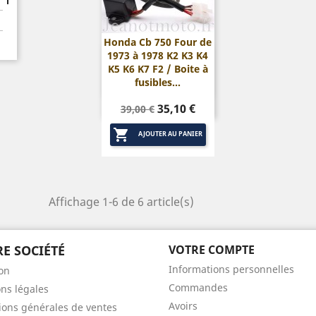
Honda Cb 750 Four de
1973 à 1978 K2 K3 K4

Aperçu rapide
K5 K6 K7 F2 / Boite à
fusibles...
Prix
Prix
35,10 €
39,00 €
de

base
AJOUTER AU PANIER
Affichage 1-6 de 6 article(s)
E SOCIÉTÉ
VOTRE COMPTE
Informations personnelles
son
Commandes
ns légales
Avoirs
ions générales de ventes