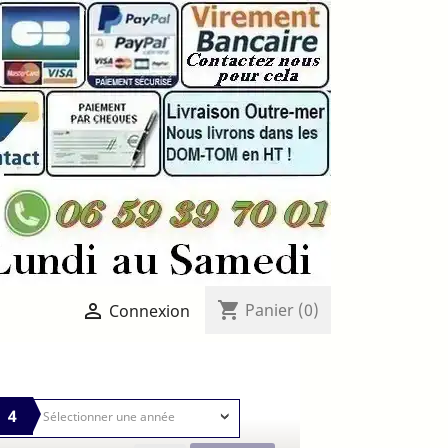
shopping_cart

Panier
(0)
Connexion
4