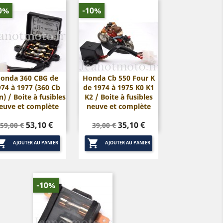
0%
-10%
onda 360 CBG de
Honda Cb 550 Four K
974 à 1977 (360 Cb
de 1974 à 1975 K0 K1


Aperçu rapide
Aperçu rapide
n) / Boite à fusibles
K2 / Boite à fusibles
euve et complète
neuve et complète
Prix
Prix
Prix
Prix
53,10 €
35,10 €
59,00 €
39,00 €
de
de


base
base
AJOUTER AU PANIER
AJOUTER AU PANIER
-10%