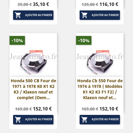
Prix
Prix
Prix
Prix
35,10 €
116,10 €
39,00 €
129,00 €
de
de


base
base
AJOUTER AU PANIER
AJOUTER AU PANIER
-10%
-10%
Honda 500 CB Four de
Honda Cb 550 Four de
1971 à 1978 K0 K1 K2
1974 à 1978 ( Modèles
K3 / Klaxon neuf et
K1 K2 K3 F1 F2) /
complet (Oem...
Klaxon neuf et...
Prix
Prix
Prix
Prix
152,10 €
152,10 €
169,00 €
169,00 €
de
de


base
base
AJOUTER AU PANIER
AJOUTER AU PANIER