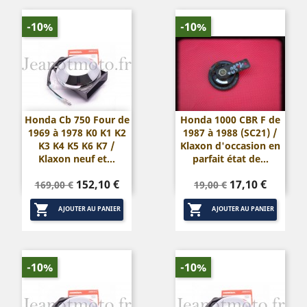
-10%
-10%
Honda Cb 750 Four de
Honda 1000 CBR F de
1969 à 1978 K0 K1 K2
1987 à 1988 (SC21) /
K3 K4 K5 K6 K7 /
Klaxon d'occasion en
Klaxon neuf et...
parfait état de...
Prix
Prix
Prix
Prix
152,10 €
17,10 €
169,00 €
19,00 €
de
de


base
base
AJOUTER AU PANIER
AJOUTER AU PANIER
-10%
-10%