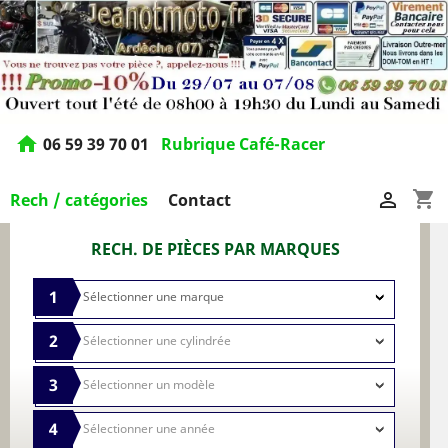
home
06 59 39 70 01
Rubrique Café-Racer
shopping_cart

Rech / catégories
Contact
RECH. DE PIÈCES PAR MARQUES
1
2
3
4