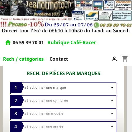
home
06 59 39 70 01
Rubrique Café-Racer
shopping_cart

Rech / catégories
Contact
RECH. DE PIÈCES PAR MARQUES
1
2
3
4