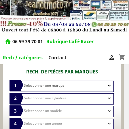
home
06 59 39 70 01
Rubrique Café-Racer
shopping_cart

Rech / catégories
Contact
RECH. DE PIÈCES PAR MARQUES
1
2
3
4