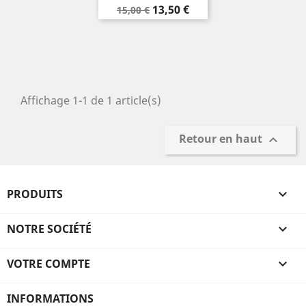
Prix
Prix
13,50 €
15,00 €
de
base
Affichage 1-1 de 1 article(s)
Retour en haut

PRODUITS

NOTRE SOCIÉTÉ

VOTRE COMPTE

INFORMATIONS