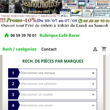
home
06 59 39 70 01
Rubrique Café-Racer
shopping_cart

Rech / catégories
Contact
RECH. DE PIÈCES PAR MARQUES
1
2
3
4