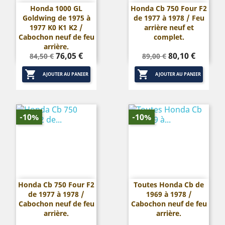
Honda 1000 GL
Honda Cb 750 Four F2
Goldwing de 1975 à
de 1977 à 1978 / Feu
1977 K0 K1 K2 /
arrière neuf et
Cabochon neuf de feu
complet.
arrière.
Prix
Prix
Prix
Prix
76,05 €
80,10 €
84,50 €
89,00 €
de
de


base
base
AJOUTER AU PANIER
AJOUTER AU PANIER
-10%
-10%
Honda Cb 750 Four F2
Toutes Honda Cb de
de 1977 à 1978 /
1969 à 1978 /
Cabochon neuf de feu
Cabochon neuf de feu
arrière.
arrière.