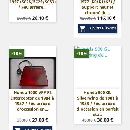
1997 (SC28/SC29/SC33)
1977 (K0/K1/K2) /
/ Feu arrière...
Support neuf et
chromé de...
Prix
Prix
Prix
Prix
26,10 €
116,10 €
29,00 €
129,00 €
de
de

base
base
AJOUTER AU PANIER
-10%
-10%
Honda 1000 VFF F2
Honda 500 GL
Interceptor de 1984 à
Silverwing de 1981 à
1987 / Feu arrière
1983 / Feu arriere
d'occasion en...
d'occasion en parfait
état.
Prix
Prix
Prix
Prix
27,00 €
36,00 €
30,00 €
40,00 €
de
de