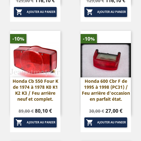
Prix
Prix
Prix
Prix
116,10 €
116,10 €
129,00 €
129,00 €
de
de


base
base
AJOUTER AU PANIER
AJOUTER AU PANIER
-10%
-10%
Honda Cb 550 Four K
Honda 600 Cbr F de
de 1974 à 1978 K0 K1
1995 à 1998 (PC31) /
K2 K3 / Feu arrière
Feu arrière d'occasion
neuf et complet.
en parfait état.
Prix
Prix
Prix
Prix
80,10 €
27,00 €
89,00 €
30,00 €
de
de


base
base
AJOUTER AU PANIER
AJOUTER AU PANIER