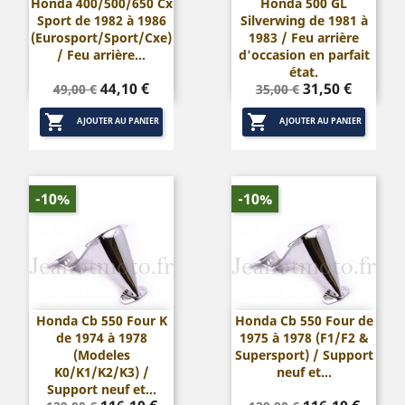
Honda 400/500/650 Cx
Honda 500 GL
Sport de 1982 à 1986
Silverwing de 1981 à
(Eurosport/Sport/Cxe)
1983 / Feu arrière
/ Feu arrière...
d'occasion en parfait
état.
Prix
Prix
Prix
Prix
44,10 €
31,50 €
49,00 €
35,00 €
de
de


base
base
AJOUTER AU PANIER
AJOUTER AU PANIER
-10%
-10%
Honda Cb 550 Four K
Honda Cb 550 Four de
de 1974 à 1978
1975 à 1978 (F1/F2 &
(Modeles
Supersport) / Support
K0/K1/K2/K3) /
neuf et...
Support neuf et...