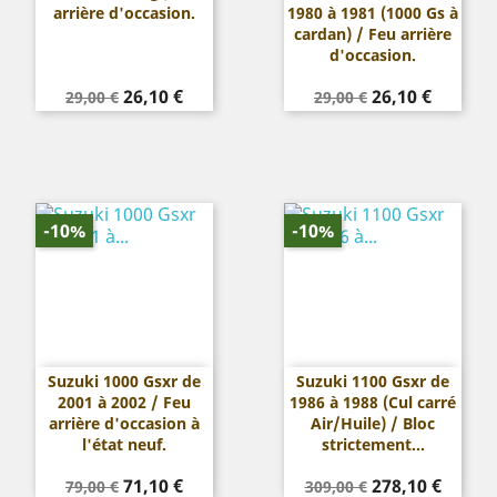
arrière d'occasion.
1980 à 1981 (1000 Gs à
cardan) / Feu arrière
d'occasion.
Prix
Prix
Prix
Prix
26,10 €
26,10 €
29,00 €
29,00 €
de
de
base
base
-10%
-10%
Suzuki 1000 Gsxr de
Suzuki 1100 Gsxr de
2001 à 2002 / Feu
1986 à 1988 (Cul carré
arrière d'occasion à
Air/Huile) / Bloc
l'état neuf.
strictement...
Prix
Prix
Prix
Prix
71,10 €
278,10 €
79,00 €
309,00 €