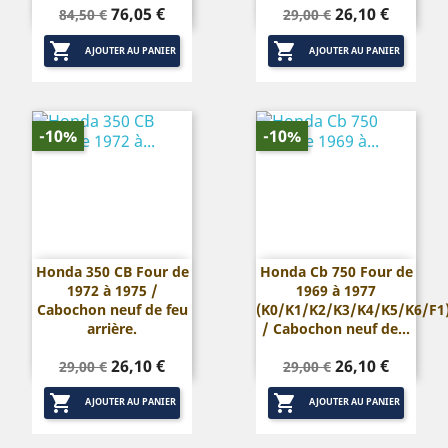
Prix
Prix
Prix
Prix
76,05 €
26,10 €
84,50 €
29,00 €
de
de


base
base
AJOUTER AU PANIER
AJOUTER AU PANIER
-10%
-10%
Honda 350 CB Four de
Honda Cb 750 Four de
1972 à 1975 /
1969 à 1977
Cabochon neuf de feu
(K0/K1/K2/K3/K4/K5/K6/F1
arrière.
/ Cabochon neuf de...
Prix
Prix
Prix
Prix
26,10 €
26,10 €
29,00 €
29,00 €
de
de


base
base
AJOUTER AU PANIER
AJOUTER AU PANIER