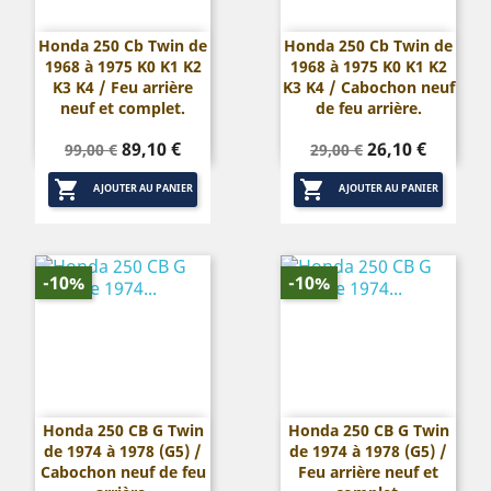
Honda 250 Cb Twin de
Honda 250 Cb Twin de
1968 à 1975 K0 K1 K2
1968 à 1975 K0 K1 K2
K3 K4 / Feu arrière
K3 K4 / Cabochon neuf
neuf et complet.
de feu arrière.
Prix
Prix
Prix
Prix
89,10 €
26,10 €
99,00 €
29,00 €
de
de


base
base
AJOUTER AU PANIER
AJOUTER AU PANIER
-10%
-10%
Honda 250 CB G Twin
Honda 250 CB G Twin
de 1974 à 1978 (G5) /
de 1974 à 1978 (G5) /
Cabochon neuf de feu
Feu arrière neuf et