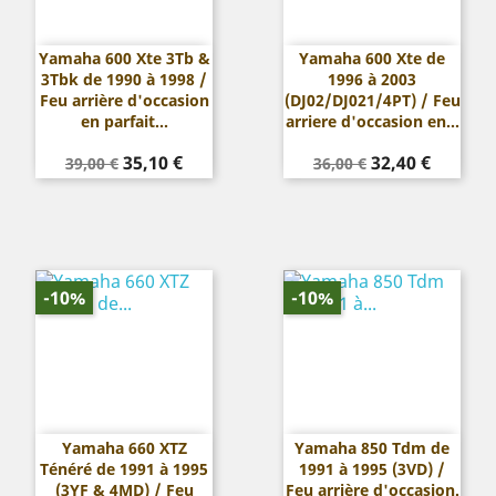
Yamaha 600 Xte 3Tb &
Yamaha 600 Xte de
3Tbk de 1990 à 1998 /
1996 à 2003
Feu arrière d'occasion
(DJ02/DJ021/4PT) / Feu
en parfait...
arriere d'occasion en...
Prix
Prix
Prix
Prix
35,10 €
32,40 €
39,00 €
36,00 €
de
de
base
base
-10%
-10%
Yamaha 660 XTZ
Yamaha 850 Tdm de
Ténéré de 1991 à 1995
1991 à 1995 (3VD) /
(3YF & 4MD) / Feu
Feu arrière d'occasion.