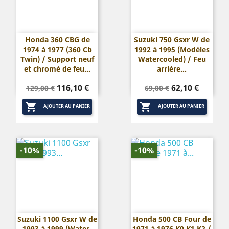
Honda 360 CBG de
Suzuki 750 Gsxr W de
1974 à 1977 (360 Cb
1992 à 1995 (Modèles
Twin) / Support neuf
Watercooled) / Feu
et chromé de feu...
arrière...
Prix
Prix
Prix
Prix
116,10 €
62,10 €
129,00 €
69,00 €
de
de


base
base
AJOUTER AU PANIER
AJOUTER AU PANIER
-10%
-10%
Suzuki 1100 Gsxr W de
Honda 500 CB Four de
1993 à 1999 (Water-
1971 à 1976 K0 K1 K2 /