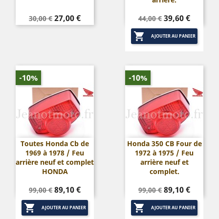
Prix
Prix
Prix
Prix
27,00 €
39,60 €
30,00 €
44,00 €
de
de

base
base
AJOUTER AU PANIER
-10%
-10%
Toutes Honda Cb de
Honda 350 CB Four de
1969 à 1978 / Feu
1972 à 1975 / Feu
arrière neuf et complet
arrière neuf et
HONDA
complet.
Prix
Prix
Prix
Prix
89,10 €
89,10 €
99,00 €
99,00 €
de
de


base
base
AJOUTER AU PANIER
AJOUTER AU PANIER