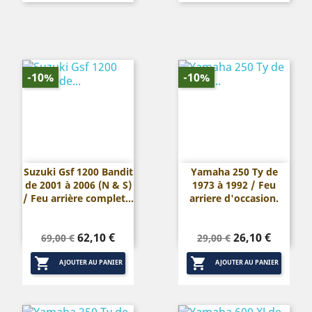
de
de
base
base
-10%
-10%
Suzuki Gsf 1200 Bandit
Yamaha 250 Ty de
de 2001 à 2006 (N & S)
1973 à 1992 / Feu
/ Feu arrière complet...
arriere d'occasion.
Prix
Prix
Prix
Prix
62,10 €
26,10 €
69,00 €
29,00 €
de
de


base
base
AJOUTER AU PANIER
AJOUTER AU PANIER