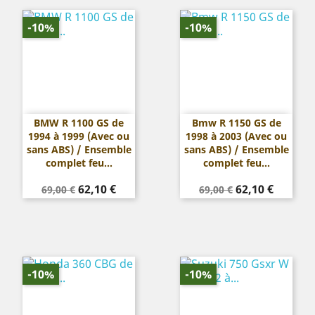
-10%
-10%
BMW R 1100 GS de
Bmw R 1150 GS de
1994 à 1999 (Avec ou
1998 à 2003 (Avec ou
sans ABS) / Ensemble
sans ABS) / Ensemble
complet feu...
complet feu...
Prix
Prix
Prix
Prix
62,10 €
62,10 €
69,00 €
69,00 €
de
de
base
base
-10%
-10%