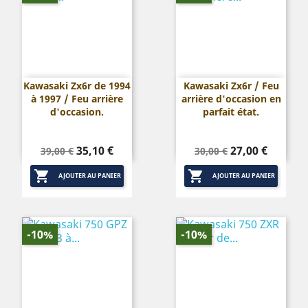
Kawasaki Zx6r de 1994
Kawasaki Zx6r / Feu
à 1997 / Feu arrière
arrière d'occasion en
d'occasion.
parfait état.
Prix
Prix
Prix
Prix
35,10 €
27,00 €
39,00 €
30,00 €
de
de


base
base
AJOUTER AU PANIER
AJOUTER AU PANIER
-10%
-10%