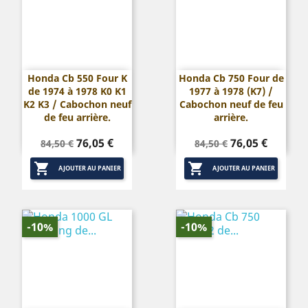
Honda Cb 550 Four K
Honda Cb 750 Four de
de 1974 à 1978 K0 K1
1977 à 1978 (K7) /
K2 K3 / Cabochon neuf
Cabochon neuf de feu
de feu arrière.
arrière.
Prix
Prix
Prix
Prix
76,05 €
76,05 €
84,50 €
84,50 €
de
de


base
base
AJOUTER AU PANIER
AJOUTER AU PANIER
-10%
-10%