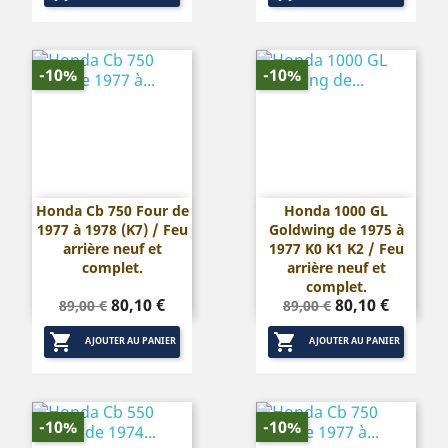
-10%
-10%
Honda Cb 750 Four de
Honda 1000 GL
1977 à 1978 (K7) / Feu
Goldwing de 1975 à
arrière neuf et
1977 K0 K1 K2 / Feu
complet.
arrière neuf et
complet.
Prix
Prix
Prix
Prix
80,10 €
80,10 €
89,00 €
89,00 €
de
de


base
base
AJOUTER AU PANIER
AJOUTER AU PANIER
-10%
-10%