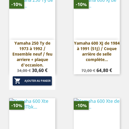
-10%
-10%
Yamaha 250 Ty de
Yamaha 600 XJ de 1984
1973 à 1992 /
à 1991 (51J) / Coque
Ensemble neuf / feu
arrière de selle
arriere + plaque
complète...
d'occasion.
Prix
Prix
Prix
Prix
30,60 €
64,80 €
34,00 €
72,00 €
de
de

base
base
AJOUTER AU PANIER
-10%
-10%