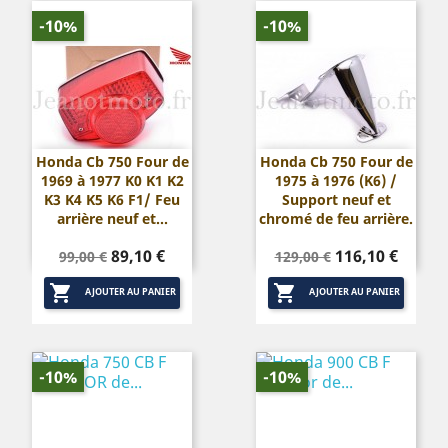
-10%
-10%
Honda Cb 750 Four de
Honda Cb 750 Four de
1969 à 1977 K0 K1 K2
1975 à 1976 (K6) /
K3 K4 K5 K6 F1/ Feu
Support neuf et
arrière neuf et...
chromé de feu arrière.
Prix
Prix
Prix
Prix
89,10 €
116,10 €
99,00 €
129,00 €
de
de


base
base
AJOUTER AU PANIER
AJOUTER AU PANIER
-10%
-10%