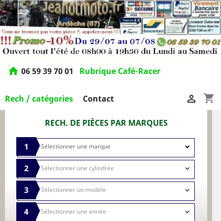
home
06 59 39 70 01
Rubrique Café-Racer
shopping_cart

Rech / catégories
Contact
RECH. DE PIÈCES PAR MARQUES
1
2
3
4