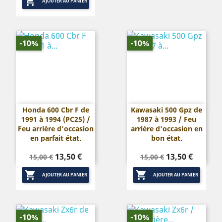

base
base
AJOUTER AU PANIER
-10%
-10%
Honda 600 Cbr F de
Kawasaki 500 Gpz de
1991 à 1994 (PC25) /
1987 à 1993 / Feu
Feu arrière d'occasion
arrière d'occasion en
en parfait état.
bon état.
Prix
Prix
Prix
Prix
13,50 €
13,50 €
15,00 €
15,00 €
de
de


base
base
AJOUTER AU PANIER
AJOUTER AU PANIER
-10%
-10%