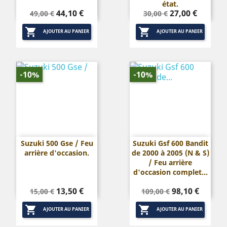
état.
Prix
Prix
Prix
Prix
44,10 €
27,00 €
49,00 €
30,00 €
de
de


base
base
AJOUTER AU PANIER
AJOUTER AU PANIER
-10%
-10%
Suzuki 500 Gse / Feu
Suzuki Gsf 600 Bandit
arrière d'occasion.
de 2000 à 2005 (N & S)
/ Feu arrière
d'occasion complet...
Prix
Prix
Prix
Prix
13,50 €
98,10 €
15,00 €
109,00 €
de
de


base
base
AJOUTER AU PANIER
AJOUTER AU PANIER