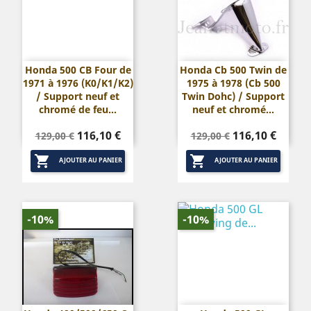
Honda 500 CB Four de
Honda Cb 500 Twin de
1971 à 1976 (K0/K1/K2)
1975 à 1978 (Cb 500
/ Support neuf et
Twin Dohc) / Support
chromé de feu...
neuf et chromé...
Prix
Prix
Prix
Prix
116,10 €
116,10 €
129,00 €
129,00 €
de
de


base
base
AJOUTER AU PANIER
AJOUTER AU PANIER
-10%
-10%