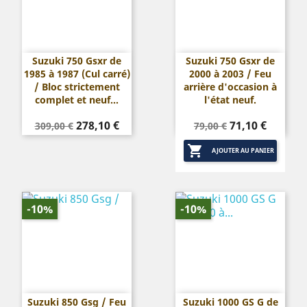
Suzuki 750 Gsxr de
Suzuki 750 Gsxr de
1985 à 1987 (Cul carré)
2000 à 2003 / Feu
/ Bloc strictement
arrière d'occasion à
complet et neuf...
l'état neuf.
Prix
Prix
Prix
Prix
278,10 €
71,10 €
309,00 €
79,00 €
de
de

base
base
AJOUTER AU PANIER
-10%
-10%
Suzuki 850 Gsg / Feu
Suzuki 1000 GS G de