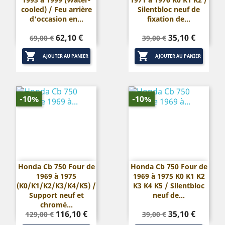
cooled) / Feu arrière
Silentbloc neuf de
d'occasion en...
fixation de...
Prix
Prix
Prix
Prix
62,10 €
35,10 €
69,00 €
39,00 €
de
de


base
base
AJOUTER AU PANIER
AJOUTER AU PANIER
-10%
-10%
Honda Cb 750 Four de
Honda Cb 750 Four de
1969 à 1975
1969 à 1975 K0 K1 K2
(K0/K1/K2/K3/K4/K5) /
K3 K4 K5 / Silentbloc
Support neuf et
neuf de...
chromé...
Prix
Prix
Prix
Prix
116,10 €
35,10 €
129,00 €
39,00 €
de
de