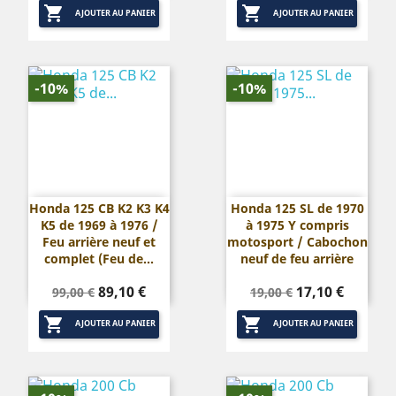


base
base
AJOUTER AU PANIER
AJOUTER AU PANIER
-10%
-10%
Honda 125 CB K2 K3 K4
Honda 125 SL de 1970
K5 de 1969 à 1976 /
à 1975 Y compris
Feu arrière neuf et
motosport / Cabochon
complet (Feu de...
neuf de feu arrière
Prix
Prix
Prix
Prix
89,10 €
17,10 €
99,00 €
19,00 €
de
de


base
base
AJOUTER AU PANIER
AJOUTER AU PANIER