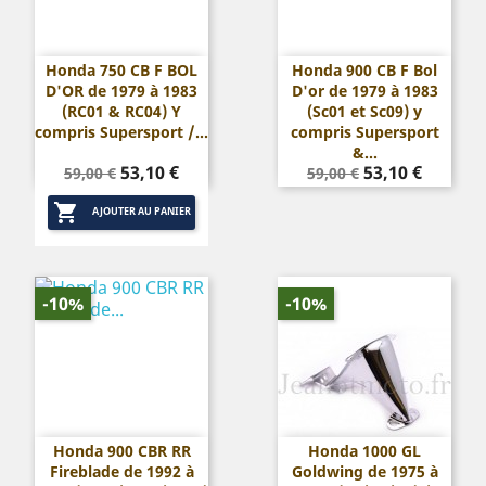
Honda 750 CB F BOL
Honda 900 CB F Bol
D'OR de 1979 à 1983
D'or de 1979 à 1983
(RC01 & RC04) Y
(Sc01 et Sc09) y
compris Supersport /...
compris Supersport
&...
Prix
Prix
Prix
Prix
53,10 €
53,10 €
59,00 €
59,00 €
de
de

base
base
AJOUTER AU PANIER
-10%
-10%
Honda 900 CBR RR
Honda 1000 GL
Fireblade de 1992 à
Goldwing de 1975 à