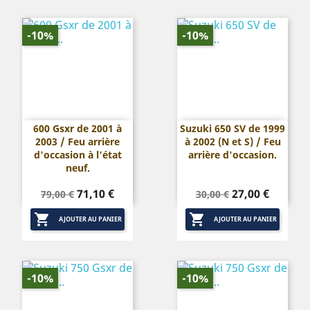
-10%
-10%
600 Gsxr de 2001 à
Suzuki 650 SV de 1999
2003 / Feu arrière
à 2002 (N et S) / Feu
d'occasion à l'état
arrière d'occasion.
neuf.
Prix
Prix
Prix
Prix
71,10 €
27,00 €
79,00 €
30,00 €
de
de


base
base
AJOUTER AU PANIER
AJOUTER AU PANIER
-10%
-10%