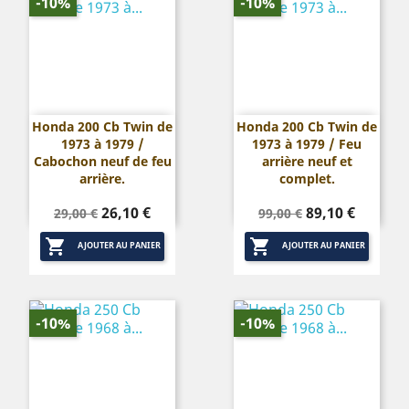
-10%
-10%
Honda 200 Cb Twin de
Honda 200 Cb Twin de
1973 à 1979 /
1973 à 1979 / Feu
Cabochon neuf de feu
arrière neuf et
arrière.
complet.
Prix
Prix
Prix
Prix
26,10 €
89,10 €
29,00 €
99,00 €
de
de


base
base
AJOUTER AU PANIER
AJOUTER AU PANIER
-10%
-10%