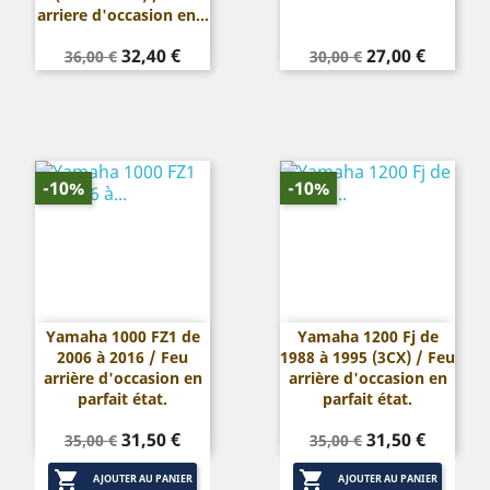
arriere d'occasion en...
Prix
Prix
Prix
Prix
32,40 €
27,00 €
36,00 €
30,00 €
de
de
base
base
-10%
-10%
Yamaha 1000 FZ1 de
Yamaha 1200 Fj de
2006 à 2016 / Feu
1988 à 1995 (3CX) / Feu
arrière d'occasion en
arrière d'occasion en
parfait état.
parfait état.
Prix
Prix
Prix
Prix
31,50 €
31,50 €
35,00 €
35,00 €
de
de


base
base
AJOUTER AU PANIER
AJOUTER AU PANIER