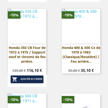
-10%
-10%
Honda 350 CB Four de
Honda 400 & 500 Cx de
1972 à 1975 / Support
1978 à 1983
neuf et chromé de feu
(Classique/Routière) /
arrière.
Feu arrière...
Prix
Prix
Prix
Prix
116,10 €
35,10 €
129,00 €
39,00 €
de
de

base
base
AJOUTER AU PANIER
-10%
-10%