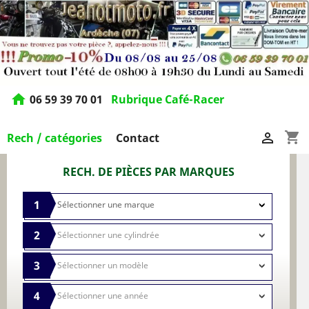
home
06 59 39 70 01
Rubrique Café-Racer
shopping_cart

Rech / catégories
Contact
RECH. DE PIÈCES PAR MARQUES
1
2
3
4