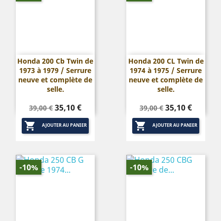
Honda 200 Cb Twin de
Honda 200 CL Twin de
1973 à 1979 / Serrure
1974 à 1975 / Serrure
neuve et complète de
neuve et complète de
selle.
selle.
Prix
Prix
Prix
Prix
35,10 €
35,10 €
39,00 €
39,00 €
de
de


base
base
AJOUTER AU PANIER
AJOUTER AU PANIER
-10%
-10%