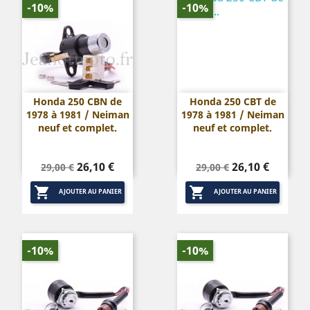
-10%
-10%
Honda 250 CBN de
Honda 250 CBT de
1978 à 1981 / Neiman
1978 à 1981 / Neiman
neuf et complet.
neuf et complet.
Prix
Prix
Prix
Prix
26,10 €
26,10 €
29,00 €
29,00 €
de
de


base
base
AJOUTER AU PANIER
AJOUTER AU PANIER
-10%
-10%