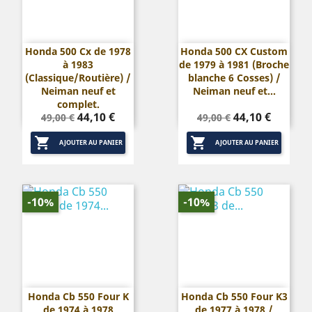
Honda 500 Cx de 1978
Honda 500 CX Custom
à 1983
de 1979 à 1981 (Broche
(Classique/Routière) /
blanche 6 Cosses) /
Neiman neuf et
Neiman neuf et...
complet.
Prix
Prix
Prix
Prix
44,10 €
44,10 €
49,00 €
49,00 €
de
de


base
base
AJOUTER AU PANIER
AJOUTER AU PANIER
-10%
-10%
Honda Cb 550 Four K
Honda Cb 550 Four K3
de 1974 à 1978
de 1977 à 1978 /