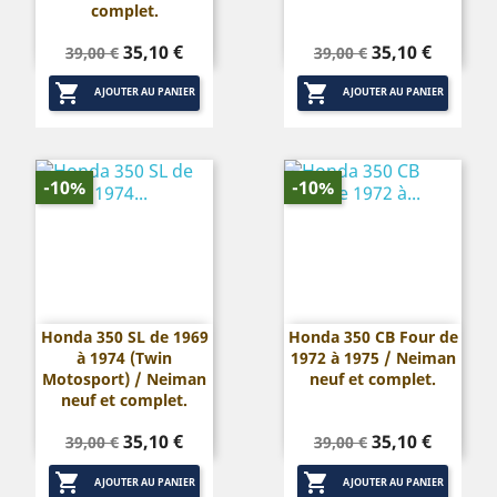
complet.
Prix
Prix
Prix
Prix
35,10 €
35,10 €
39,00 €
39,00 €
de
de


base
base
AJOUTER AU PANIER
AJOUTER AU PANIER
-10%
-10%
Honda 350 SL de 1969
Honda 350 CB Four de
à 1974 (Twin
1972 à 1975 / Neiman
Motosport) / Neiman
neuf et complet.
neuf et complet.
Prix
Prix
Prix
Prix
35,10 €
35,10 €
39,00 €
39,00 €
de
de


base
base
AJOUTER AU PANIER
AJOUTER AU PANIER