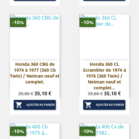
-10%
-10%
Honda 360 CBG de
Honda 360 CL
1974 à 1977 (360 Cb
Scrambler de 1974 à
Twin) / Neiman neuf et
1976 (360 Twin) /
complet.
Neiman neuf et
complet...
Prix
Prix
Prix
Prix
35,10 €
35,10 €
39,00 €
39,00 €
de
de


base
base
AJOUTER AU PANIER
AJOUTER AU PANIER
-10%
-10%