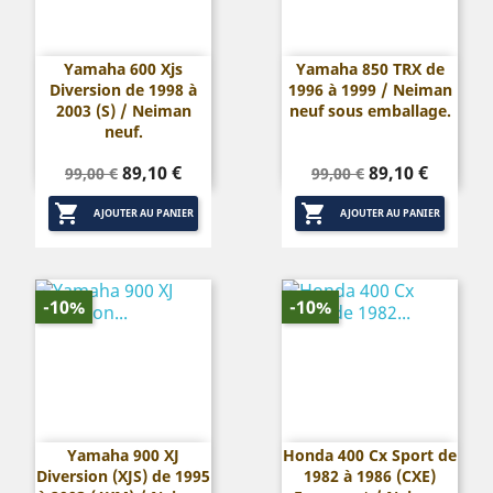
Yamaha 600 Xjs
Yamaha 850 TRX de
Diversion de 1998 à
1996 à 1999 / Neiman
2003 (S) / Neiman
neuf sous emballage.
neuf.
Prix
Prix
Prix
Prix
89,10 €
89,10 €
99,00 €
99,00 €
de
de


base
base
AJOUTER AU PANIER
AJOUTER AU PANIER
-10%
-10%
Yamaha 900 XJ
Honda 400 Cx Sport de
Diversion (XJS) de 1995
1982 à 1986 (CXE)