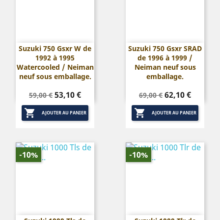
Suzuki 750 Gsxr W de
Suzuki 750 Gsxr SRAD
1992 à 1995
de 1996 à 1999 /
Watercooled / Neiman
Neiman neuf sous
neuf sous emballage.
emballage.
Prix
Prix
Prix
Prix
53,10 €
62,10 €
59,00 €
69,00 €
de
de


base
base
AJOUTER AU PANIER
AJOUTER AU PANIER
-10%
-10%