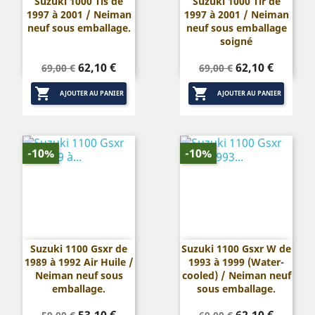
Suzuki 1000 Tls de
Suzuki 1000 Tlr de
1997 à 2001 / Neiman
1997 à 2001 / Neiman
neuf sous emballage.
neuf sous emballage
soigné
Prix
Prix
Prix
Prix
62,10 €
62,10 €
69,00 €
69,00 €
de
de


base
base
AJOUTER AU PANIER
AJOUTER AU PANIER
-10%
-10%
Suzuki 1100 Gsxr de
Suzuki 1100 Gsxr W de
1989 à 1992 Air Huile /
1993 à 1999 (Water-
Neiman neuf sous
cooled) / Neiman neuf
emballage.
sous emballage.
Prix
Prix
Prix
Prix
53,10 €
62,10 €