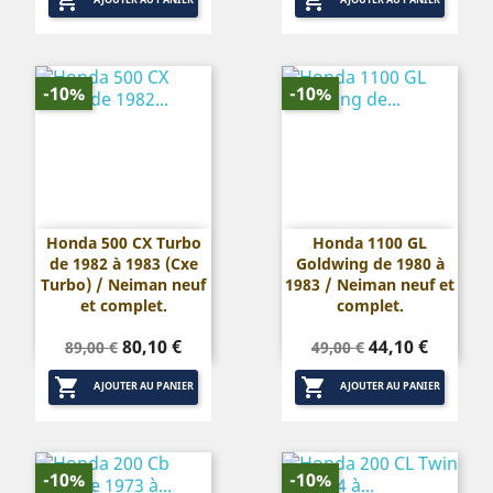


base
base
-10%
-10%
Honda 500 CX Turbo
Honda 1100 GL
de 1982 à 1983 (Cxe
Goldwing de 1980 à
Turbo) / Neiman neuf
1983 / Neiman neuf et
et complet.
complet.
Prix
Prix
Prix
Prix
80,10 €
44,10 €
89,00 €
49,00 €
de
de


base
base
AJOUTER AU PANIER
AJOUTER AU PANIER
-10%
-10%