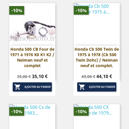
-10%
-10%
Honda 500 CB Four de
Honda Cb 500 Twin de
1971 à 1976 K0 K1 K2 /
1975 à 1978 (Cb 500
Neiman neuf et
Twin Dohc) / Neiman
complet
neuf et complet.
Prix
Prix
Prix
Prix
35,10 €
44,10 €
39,00 €
49,00 €
de
de


base
base
AJOUTER AU PANIER
AJOUTER AU PANIER
-10%
-10%