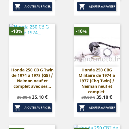
de
de


base
base
AJOUTER AU PANIER
AJOUTER AU PANIER
-10%
-10%
Honda 250 CB G Twin
Honda 250 CBG
de 1974 à 1978 (G5) /
Militaire de 1974 à
Neiman neuf et
1977 (Cbg Twin) /
complet avec ses...
Neiman neuf et
complet.
Prix
Prix
Prix
Prix
35,10 €
35,10 €
39,00 €
39,00 €
de
de


base
base
AJOUTER AU PANIER
AJOUTER AU PANIER