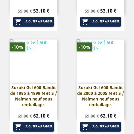
Prix
Prix
Prix
Prix
53,10 €
53,10 €
59,00 €
59,00 €
de
de


base
base
AJOUTER AU PANIER
AJOUTER AU PANIER
-10%
-10%
Suzuki Gsf 600 Bandit
Suzuki Gsf 600 Bandit
de 1995 à 1999 N et S /
de 2000 à 2005 N et S /
Neiman neuf sous
Neiman neuf sous
emballage.
emballage.
Prix
Prix
Prix
Prix
62,10 €
62,10 €
69,00 €
69,00 €
de
de


base
base
AJOUTER AU PANIER
AJOUTER AU PANIER