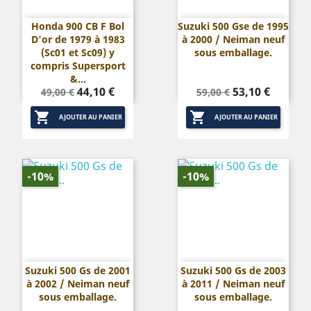
Honda 900 CB F Bol
Suzuki 500 Gse de 1995
D'or de 1979 à 1983
à 2000 / Neiman neuf
(Sc01 et Sc09) y
sous emballage.
compris Supersport
&...
Prix
Prix
Prix
Prix
44,10 €
53,10 €
49,00 €
59,00 €
de
de


base
base
AJOUTER AU PANIER
AJOUTER AU PANIER
-10%
-10%
Suzuki 500 Gs de 2001
Suzuki 500 Gs de 2003
à 2002 / Neiman neuf
à 2011 / Neiman neuf
sous emballage.
sous emballage.