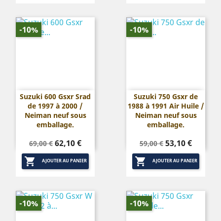
-10%
-10%
Suzuki 600 Gsxr Srad
Suzuki 750 Gsxr de
de 1997 à 2000 /
1988 à 1991 Air Huile /
Neiman neuf sous
Neiman neuf sous
emballage.
emballage.
Prix
Prix
Prix
Prix
62,10 €
53,10 €
69,00 €
59,00 €
de
de


base
base
AJOUTER AU PANIER
AJOUTER AU PANIER
-10%
-10%