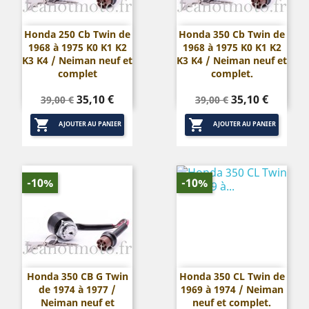
Honda 250 Cb Twin de
Honda 350 Cb Twin de
1968 à 1975 K0 K1 K2
1968 à 1975 K0 K1 K2
K3 K4 / Neiman neuf et
K3 K4 / Neiman neuf et
complet
complet.
Prix
Prix
Prix
Prix
35,10 €
35,10 €
39,00 €
39,00 €
de
de


base
base
AJOUTER AU PANIER
AJOUTER AU PANIER
-10%
-10%
Honda 350 CB G Twin
Honda 350 CL Twin de
de 1974 à 1977 /
1969 à 1974 / Neiman
Neiman neuf et
neuf et complet.