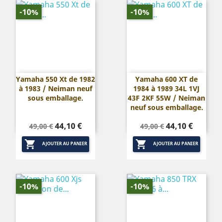
-10%
-10%
Yamaha 550 Xt de 1982
Yamaha 600 XT de
à 1983 / Neiman neuf
1984 à 1989 34L 1VJ
sous emballage.
43F 2KF 55W / Neiman
neuf sous emballage.
Prix
Prix
Prix
Prix
44,10 €
44,10 €
49,00 €
49,00 €
de
de


base
base
AJOUTER AU PANIER
AJOUTER AU PANIER
-10%
-10%