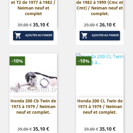
et T2 de 1977 à 1982 /
de 1982 à 1999 (Cmc et
Neiman neuf et
Cmt) / Neiman neuf et
complet
complet.
Prix
Prix
Prix
Prix
35,10 €
26,10 €
39,00 €
29,00 €
de
de


base
base
AJOUTER AU PANIER
AJOUTER AU PANIER
-10%
-10%
Honda 200 Cb Twin de
Honda 200 CL Twin de
1973 à 1979 / Neiman
1973 à 1979 / Neiman
neuf et complet.
neuf et complet.
Prix
Prix
Prix
Prix
35,10 €
35,10 €
39,00 €
39,00 €