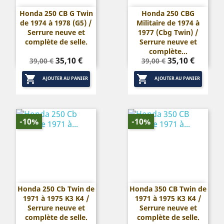
Honda 250 CB G Twin
Honda 250 CBG
de 1974 à 1978 (G5) /
Militaire de 1974 à
Serrure neuve et
1977 (Cbg Twin) /
complète de selle.
Serrure neuve et
complète...
Prix
Prix
Prix
Prix
35,10 €
35,10 €
39,00 €
39,00 €
de
de


base
base
AJOUTER AU PANIER
AJOUTER AU PANIER
-10%
-10%
Honda 250 Cb Twin de
Honda 350 CB Twin de
1971 à 1975 K3 K4 /
1971 à 1975 K3 K4 /
Serrure neuve et
Serrure neuve et
complète de selle.
complète de selle.