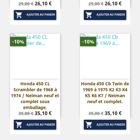
Prix
Prix
Prix
Prix
26,10 €
26,10 €
29,00 €
29,00 €
de
de


base
base
AJOUTER AU PANIER
AJOUTER AU PANIER
-10%
-10%
Honda 450 CL
Honda 450 Cb Twin de
Scrambler de 1968 à
1969 à 1975 K2 K3 K4
1974 / Neiman neuf et
K5 K6 K7 / Neiman
complet sous
neuf et complet.
emballage.
Prix
Prix
Prix
Prix
35,10 €
35,10 €
39,00 €
39,00 €
de
de


base
base
AJOUTER AU PANIER
AJOUTER AU PANIER