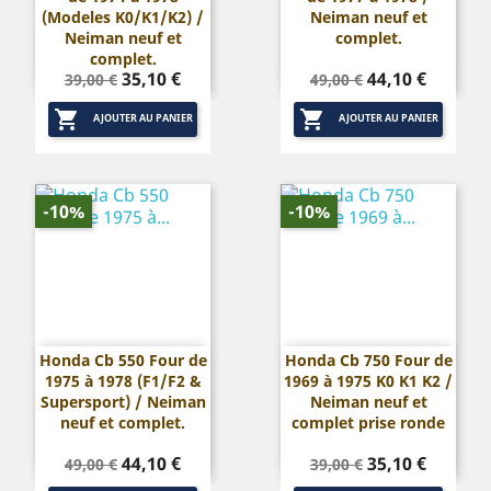
(Modeles K0/K1/K2) /
Neiman neuf et
Neiman neuf et
complet.
complet.
Prix
Prix
Prix
Prix
35,10 €
44,10 €
39,00 €
49,00 €
de
de


base
base
AJOUTER AU PANIER
AJOUTER AU PANIER
-10%
-10%
Honda Cb 550 Four de
Honda Cb 750 Four de
1975 à 1978 (F1/F2 &
1969 à 1975 K0 K1 K2 /
Supersport) / Neiman
Neiman neuf et
neuf et complet.
complet prise ronde
Prix
Prix
Prix
Prix
44,10 €
35,10 €
49,00 €
39,00 €
de
de