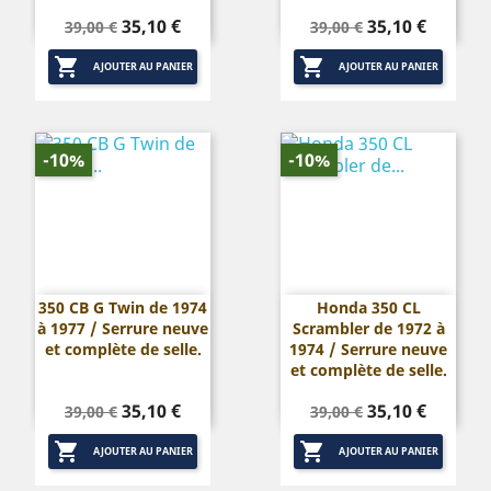
Prix
Prix
Prix
Prix
35,10 €
35,10 €
39,00 €
39,00 €
de
de


base
base
AJOUTER AU PANIER
AJOUTER AU PANIER
-10%
-10%
350 CB G Twin de 1974
Honda 350 CL
à 1977 / Serrure neuve
Scrambler de 1972 à
et complète de selle.
1974 / Serrure neuve
et complète de selle.
Prix
Prix
Prix
Prix
35,10 €
35,10 €
39,00 €
39,00 €
de
de


base
base
AJOUTER AU PANIER
AJOUTER AU PANIER