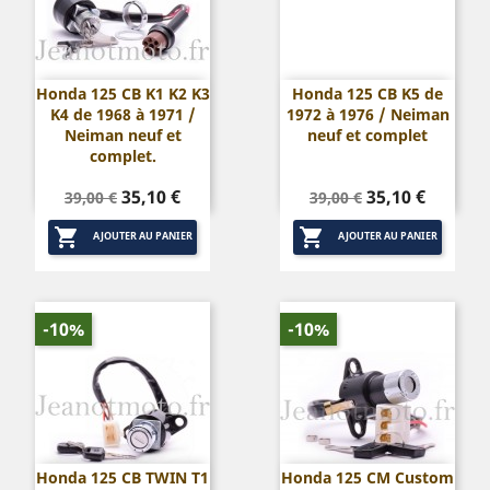
Honda 125 CB K1 K2 K3
Honda 125 CB K5 de
K4 de 1968 à 1971 /
1972 à 1976 / Neiman
Neiman neuf et
neuf et complet
complet.
Prix
Prix
Prix
Prix
35,10 €
35,10 €
39,00 €
39,00 €
de
de


base
base
AJOUTER AU PANIER
AJOUTER AU PANIER
-10%
-10%
Honda 125 CB TWIN T1
Honda 125 CM Custom