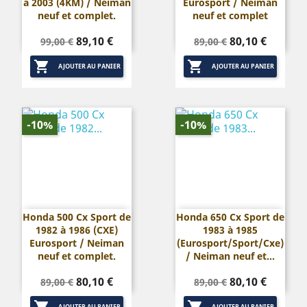
à 2003 (4KM) / Neiman
Eurosport / Neiman
neuf et complet.
neuf et complet
Prix
Prix
Prix
Prix
89,10 €
80,10 €
99,00 €
89,00 €
de
de


base
base
AJOUTER AU PANIER
AJOUTER AU PANIER
-10%
-10%
Honda 500 Cx Sport de
Honda 650 Cx Sport de
1982 à 1986 (CXE)
1983 à 1985
Eurosport / Neiman
(Eurosport/Sport/Cxe)
neuf et complet.
/ Neiman neuf et...
Prix
Prix
Prix
Prix
80,10 €
80,10 €
89,00 €
89,00 €
de
de
AJOUTER AU PANIER
AJOUTER AU PANIER