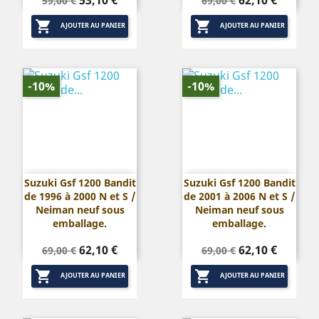
59,00 €
69,00 €
de
de


base
base
AJOUTER AU PANIER
AJOUTER AU PANIER
-10%
-10%
Suzuki Gsf 1200 Bandit
Suzuki Gsf 1200 Bandit
de 1996 à 2000 N et S /
de 2001 à 2006 N et S /
Neiman neuf sous
Neiman neuf sous
emballage.
emballage.
Prix
Prix
Prix
Prix
62,10 €
62,10 €
69,00 €
69,00 €
de
de


base
base
AJOUTER AU PANIER
AJOUTER AU PANIER