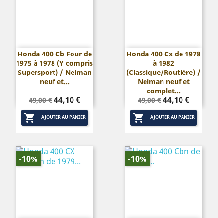
Honda 400 Cb Four de
Honda 400 Cx de 1978
1975 à 1978 (Y compris
à 1982
Supersport) / Neiman
(Classique/Routière) /
neuf et...
Neiman neuf et
complet...
Prix
Prix
Prix
Prix
44,10 €
44,10 €
49,00 €
49,00 €
de
de


base
base
AJOUTER AU PANIER
AJOUTER AU PANIER
-10%
-10%