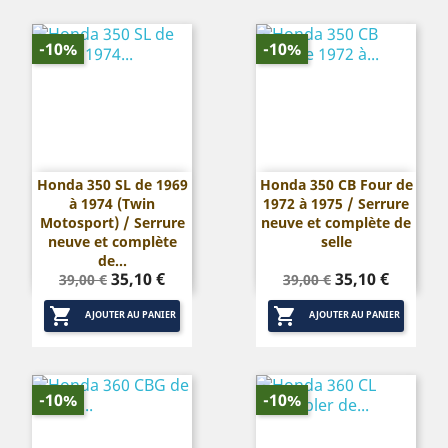
-10%
-10%
Honda 350 SL de 1969
Honda 350 CB Four de
à 1974 (Twin
1972 à 1975 / Serrure
Motosport) / Serrure
neuve et complète de
neuve et complète
selle
de...
Prix
Prix
Prix
Prix
35,10 €
35,10 €
39,00 €
39,00 €
de
de


base
base
AJOUTER AU PANIER
AJOUTER AU PANIER
-10%
-10%