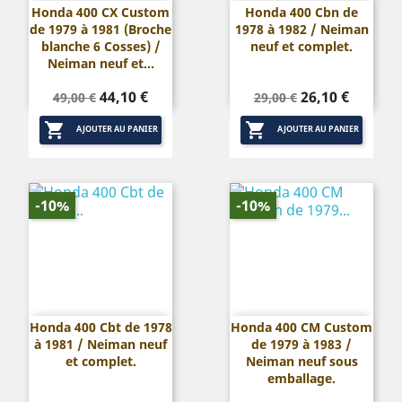
Honda 400 CX Custom
Honda 400 Cbn de
de 1979 à 1981 (Broche
1978 à 1982 / Neiman
blanche 6 Cosses) /
neuf et complet.
Neiman neuf et...
Prix
Prix
Prix
Prix
44,10 €
26,10 €
49,00 €
29,00 €
de
de


base
base
AJOUTER AU PANIER
AJOUTER AU PANIER
-10%
-10%
Honda 400 Cbt de 1978
Honda 400 CM Custom
à 1981 / Neiman neuf
de 1979 à 1983 /
et complet.
Neiman neuf sous
emballage.