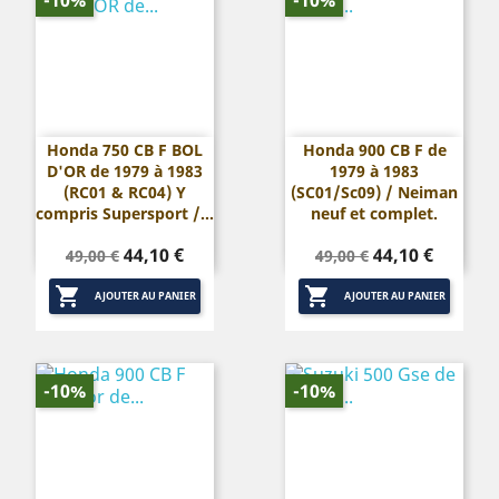
Honda 750 CB F BOL
Honda 900 CB F de
D'OR de 1979 à 1983
1979 à 1983
(RC01 & RC04) Y
(SC01/Sc09) / Neiman
compris Supersport /...
neuf et complet.
Prix
Prix
Prix
Prix
44,10 €
44,10 €
49,00 €
49,00 €
de
de


base
base
AJOUTER AU PANIER
AJOUTER AU PANIER
-10%
-10%