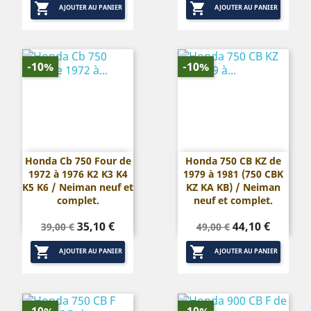


base
base
AJOUTER AU PANIER
AJOUTER AU PANIER
-10%
-10%
Honda Cb 750 Four de
Honda 750 CB KZ de
1972 à 1976 K2 K3 K4
1979 à 1981 (750 CBK
K5 K6 / Neiman neuf et
KZ KA KB) / Neiman
complet.
neuf et complet.
Prix
Prix
Prix
Prix
35,10 €
44,10 €
39,00 €
49,00 €
de
de


base
base
AJOUTER AU PANIER
AJOUTER AU PANIER
-10%
-10%