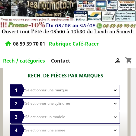
home
06 59 39 70 01
Rubrique Café-Racer
shopping_cart

Rech / catégories
Contact
RECH. DE PIÈCES PAR MARQUES
1
2
3
4