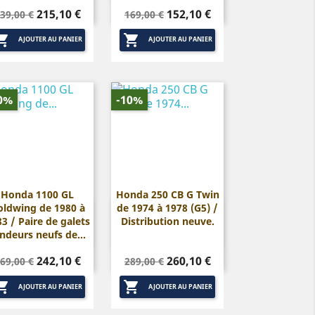
rix
Prix
Prix
Prix
215,10 €
152,10 €
39,00 €
169,00 €
de
de


base
base
AJOUTER AU PANIER
AJOUTER AU PANIER
0%
-10%
Honda 1100 GL
Honda 250 CB G Twin
oldwing de 1980 à
de 1974 à 1978 (G5) /


Aperçu rapide
Aperçu rapide
3 / Paire de galets
Distribution neuve.
ndeurs neufs de...
rix
Prix
Prix
Prix
242,10 €
260,10 €
69,00 €
289,00 €
de
de


base
base
AJOUTER AU PANIER
AJOUTER AU PANIER