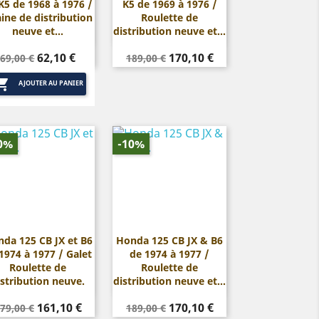
K5 de 1968 à 1976 /
K5 de 1969 à 1976 /


Aperçu rapide
Aperçu rapide
ine de distribution
Roulette de
neuve et...
distribution neuve et...
Prix
Prix
Prix
Prix
62,10 €
170,10 €
69,00 €
189,00 €
de
de

base
base
AJOUTER AU PANIER
0%
-10%
da 125 CB JX et B6
Honda 125 CB JX & B6
1974 à 1977 / Galet
de 1974 à 1977 /


Aperçu rapide
Aperçu rapide
Roulette de
Roulette de
istribution neuve.
distribution neuve et...
rix
Prix
Prix
Prix
161,10 €
170,10 €
79,00 €
189,00 €