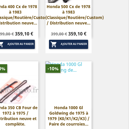
nda 400 Cx de 1978
Honda 500 Cx de 1978
à 1983
à 1983


Aperçu rapide
Aperçu rapide
assique/Routière/Custom)
(Classique/Routière/Custom)
istribution neuve...
/ Distribution neuve...
rix
Prix
Prix
Prix
359,10 €
359,10 €
99,00 €
399,00 €
de
de


base
base
AJOUTER AU PANIER
AJOUTER AU PANIER
0%
-10%
da 350 CB Four de
Honda 1000 Gl
1972 à 1975 /
Goldwing de 1975 à


Aperçu rapide
Aperçu rapide
stribution neuve et
1979 (K0/K1/K2/K3) /
complète.
Paire de courroies...