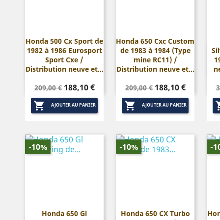
Honda 500 Cx Sport de
Honda 650 Cxc Custom
1982 à 1986 Eurosport
de 1983 à 1984 (Type
Si


Aperçu rapide
Aperçu rapide
Sport Cxe /
mine RC11) /
1
Distribution neuve et...
Distribution neuve et...
n
Prix
Prix
Prix
Prix
P
188,10 €
188,10 €
209,00 €
209,00 €
3
de
de


base
base
AJOUTER AU PANIER
AJOUTER AU PANIER
-10%
-10%
-1
Honda 650 Gl
Honda 650 CX Turbo
Hon