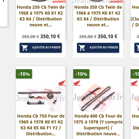
Honda 250 Cb Twin de
Honda 350 Cb Twin de
Ho
1968 à 1975 K0 K1 K2
1968 à 1975 K0 K1 K2


Aperçu rapide
Aperçu rapide
K3 K4 / Distribution
K3 K4 / Distribution
(Cl
neuve et...
neuve et...
/ D
Prix
Prix
Prix
Prix
P
350,10 €
350,10 €
389,00 €
389,00 €
3
de
de


base
base
AJOUTER AU PANIER
AJOUTER AU PANIER
-10%
-10%
-1
Honda Cb 750 Four de
Honda 400 Cb Four de
Hon
1969 à 1978 K0 K1 K2
1975 à 1978 (Y compris


Aperçu rapide
Aperçu rapide
K3 K4 K5 K6 F1 F2 /
Supersport) /
Di
Distribution...
Distribution neuve...