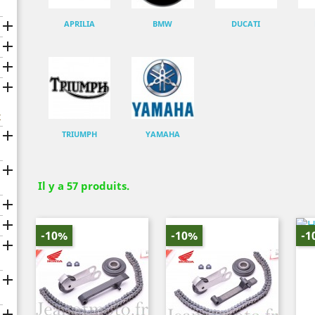

APRILIA
BMW
DUCATI



x

TRIUMPH
YAMAHA

Il y a 57 produits.


-10%
-10%
-1


