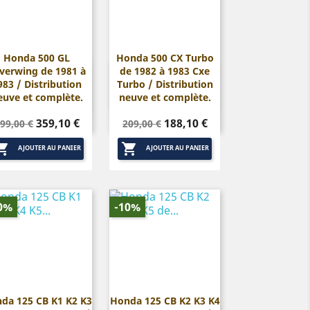
Honda 500 GL
Honda 500 CX Turbo
lverwing de 1981 à
de 1982 à 1983 Cxe


Aperçu rapide
Aperçu rapide
983 / Distribution
Turbo / Distribution
euve et complète.
neuve et complète.
rix
Prix
Prix
Prix
359,10 €
188,10 €
99,00 €
209,00 €
de
de


base
base
AJOUTER AU PANIER
AJOUTER AU PANIER
0%
-10%
da 125 CB K1 K2 K3
Honda 125 CB K2 K3 K4