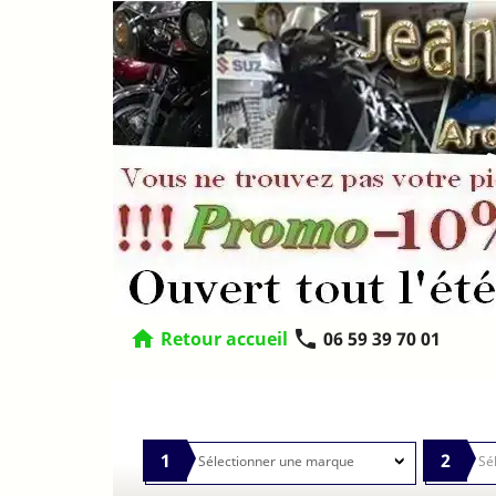
home
phone
Retour accueil
06 59 39 70 01
1
2