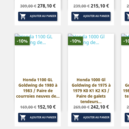
Prix
Prix
Prix
Prix
P
278,10 €
215,10 €
309,00 €
239,00 €
2
de
de


base
base
AJOUTER AU PANIER
AJOUTER AU PANIER
-10%
-10%
-1
Honda 1100 GL
Honda 1000 Gl
Goldwing de 1980 à
Goldwing de 1975 à
G


Aperçu rapide
Aperçu rapide
1983 / Paire de
1979 K0 K1 K2 K3 /
198
courroies neuves de...
Paire de galets
te
tendeurs...
Prix
Prix
Prix
Prix
P
152,10 €
242,10 €
169,00 €
269,00 €
2
de
de


base
base
AJOUTER AU PANIER
AJOUTER AU PANIER