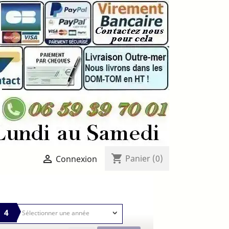
shopping_cart

Panier
(0)
Connexion
4