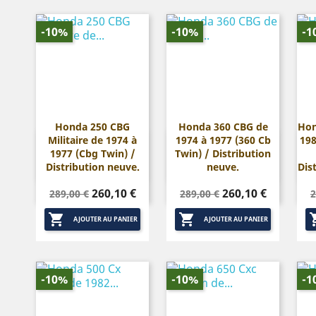
-10%
-10%
-1
Honda 250 CBG
Honda 360 CBG de
Hon
Militaire de 1974 à
1974 à 1977 (360 Cb
198


Aperçu rapide
Aperçu rapide
1977 (Cbg Twin) /
Twin) / Distribution
Distribution neuve.
neuve.
Dis
Prix
Prix
Prix
Prix
P
260,10 €
260,10 €
289,00 €
289,00 €
2
de
de


base
base
AJOUTER AU PANIER
AJOUTER AU PANIER
-10%
-10%
-1