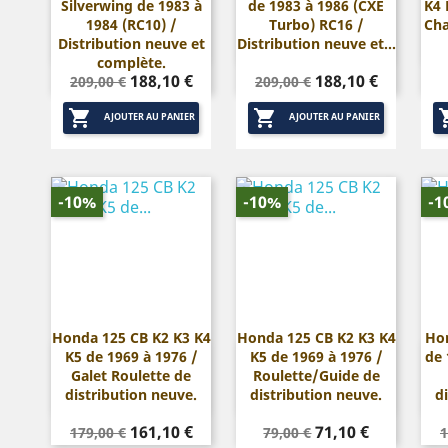
Silverwing de 1983 à
de 1983 à 1986 (CXE
K4 


Aperçu rapide
Aperçu rapide
1984 (RC10) /
Turbo) RC16 /
Cha
Distribution neuve et
Distribution neuve et...
complète.
Prix
Prix
Prix
Prix
188,10 €
188,10 €
209,00 €
209,00 €
de
de


base
base
AJOUTER AU PANIER
AJOUTER AU PANIER
-10%
-10%
-1
Honda 125 CB K2 K3 K4
Honda 125 CB K2 K3 K4
Hon
K5 de 1969 à 1976 /
K5 de 1969 à 1976 /
de 


Aperçu rapide
Aperçu rapide
Galet Roulette de
Roulette/Guide de
distribution neuve.
distribution neuve.
d
Prix
Prix
Prix
Prix
P
161,10 €
71,10 €
179,00 €
79,00 €
1