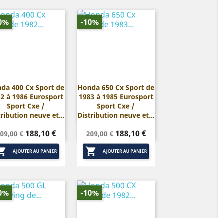
0%
-10%
da 400 Cx Sport de
Honda 650 Cx Sport de
2 à 1986 Eurosport
1983 à 1985 Eurosport


Aperçu rapide
Aperçu rapide
Sport Cxe /
Sport Cxe /
tribution neuve et...
Distribution neuve et...
rix
Prix
Prix
Prix
188,10 €
188,10 €
09,00 €
209,00 €
de
de


base
base
AJOUTER AU PANIER
AJOUTER AU PANIER
0%
-10%