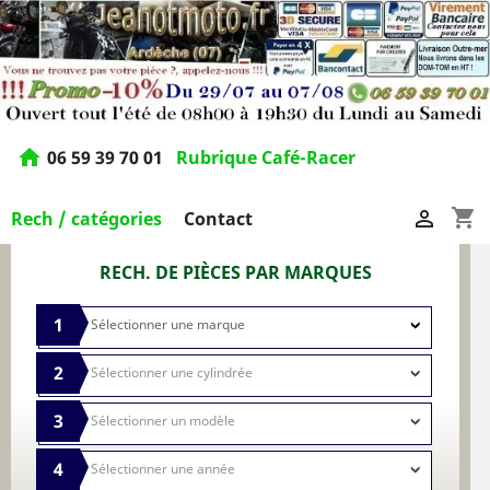
home
06 59 39 70 01
Rubrique Café-Racer
shopping_cart

Rech / catégories
Contact
RECH. DE PIÈCES PAR MARQUES
1
2
3
4