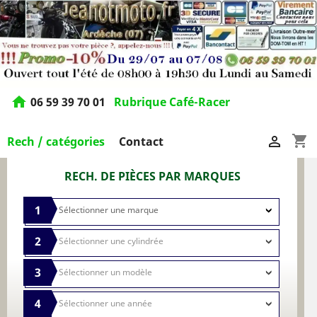
home
06 59 39 70 01
Rubrique Café-Racer
shopping_cart

Rech / catégories
Contact
RECH. DE PIÈCES PAR MARQUES
1
2
3
4